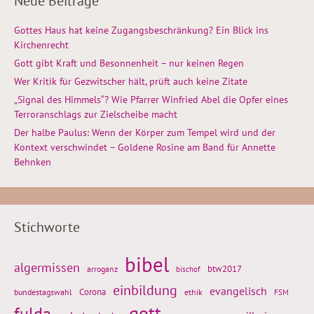
Neue Beiträge
Gottes Haus hat keine Zugangsbeschränkung? Ein Blick ins
Kirchenrecht
Gott gibt Kraft und Besonnenheit – nur keinen Regen
Wer Kritik für Gezwitscher hält, prüft auch keine Zitate
„Signal des Himmels“? Wie Pfarrer Winfried Abel die Opfer eines
Terroranschlags zur Zielscheibe macht
Der halbe Paulus: Wenn der Körper zum Tempel wird und der
Kontext verschwindet – Goldene Rosine am Band für Annette
Behnken
Stichworte
bibel
algermissen
btw2017
arroganz
bischof
einbildung
evangelisch
Corona
ethik
bundestagswahl
FSM
gott
fulda