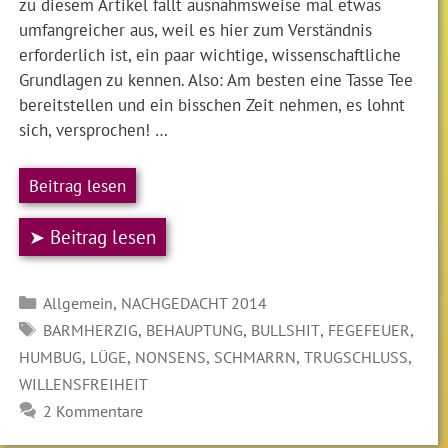
zu diesem Artikel fällt ausnahmsweise mal etwas
umfangreicher aus, weil es hier zum Verständnis
erforderlich ist, ein paar wichtige, wissenschaftliche
Grundlagen zu kennen. Also: Am besten eine Tasse Tee
bereitstellen und ein bisschen Zeit nehmen, es lohnt
sich, versprochen! …
Beitrag lesen
➤ Beitrag lesen
Kategorien
,
Allgemein
NACHGEDACHT 2014
SCHLAGWÖRTER
,
,
,
,
BARMHERZIG
BEHAUPTUNG
BULLSHIT
FEGEFEUER
,
,
,
,
,
HUMBUG
LÜGE
NONSENS
SCHMARRN
TRUGSCHLUSS
WILLENSFREIHEIT
2 Kommentare