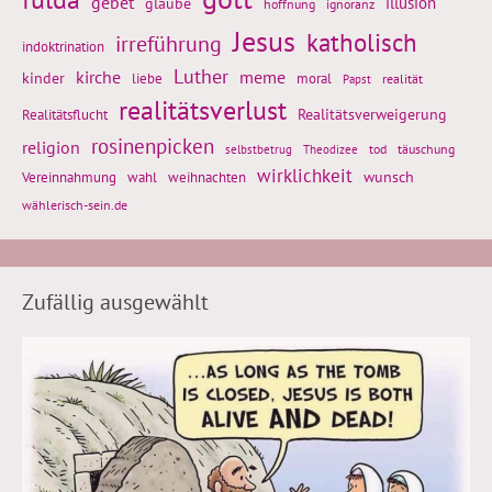
gebet
glaube
illusion
hoffnung
ignoranz
Jesus
katholisch
irreführung
indoktrination
Luther
kirche
meme
kinder
liebe
moral
realität
Papst
realitätsverlust
Realitätsflucht
Realitätsverweigerung
rosinenpicken
religion
tod
täuschung
selbstbetrug
Theodizee
wirklichkeit
wunsch
weihnachten
Vereinnahmung
wahl
wählerisch-sein.de
Zufällig ausgewählt