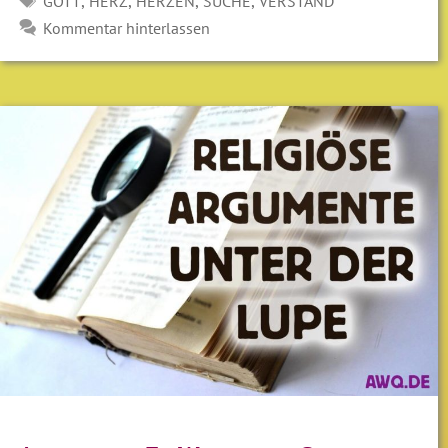
,
,
,
,
GOTT
HERZ
HERZEN
SUCHE
VERSTAND
Kommentar hinterlassen