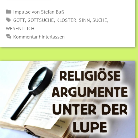
Kategorien
Impulse von Stefan Buß
SCHLAGWÖRTER
,
,
,
,
,
GOTT
GOTTSUCHE
KLOSTER
SINN
SUCHE
WESENTLICH
Kommentar hinterlassen