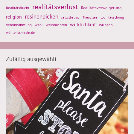
realitätsverlust
Realitätsflucht
Realitätsverweigerung
rosinenpicken
religion
tod
täuschung
selbstbetrug
Theodizee
wirklichkeit
wunsch
Vereinnahmung
weihnachten
wahl
wählerisch-sein.de
Zufällig ausgewählt