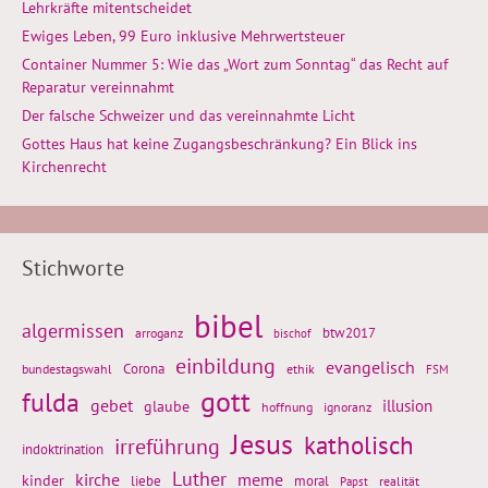
Lehrkräfte mitentscheidet
Ewiges Leben, 99 Euro inklusive Mehrwertsteuer
Container Nummer 5: Wie das „Wort zum Sonntag“ das Recht auf
Reparatur vereinnahmt
Der falsche Schweizer und das vereinnahmte Licht
Gottes Haus hat keine Zugangsbeschränkung? Ein Blick ins
Kirchenrecht
Stichworte
bibel
algermissen
btw2017
arroganz
bischof
einbildung
evangelisch
Corona
ethik
bundestagswahl
FSM
gott
fulda
gebet
glaube
illusion
hoffnung
ignoranz
Jesus
katholisch
irreführung
indoktrination
Luther
kirche
meme
kinder
liebe
moral
realität
Papst