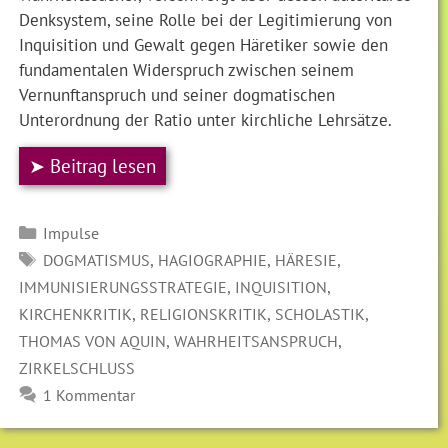
Denksystem, seine Rolle bei der Legitimierung von
Inquisition und Gewalt gegen Häretiker sowie den
fundamentalen Widerspruch zwischen seinem
Vernunftanspruch und seiner dogmatischen
Unterordnung der Ratio unter kirchliche Lehrsätze.
➤ Beitrag lesen
Kategorien
Impulse
SCHLAGWÖRTER
,
,
,
DOGMATISMUS
HAGIOGRAPHIE
HÄRESIE
,
,
IMMUNISIERUNGSSTRATEGIE
INQUISITION
,
,
,
KIRCHENKRITIK
RELIGIONSKRITIK
SCHOLASTIK
,
,
THOMAS VON AQUIN
WAHRHEITSANSPRUCH
ZIRKELSCHLUSS
1 Kommentar