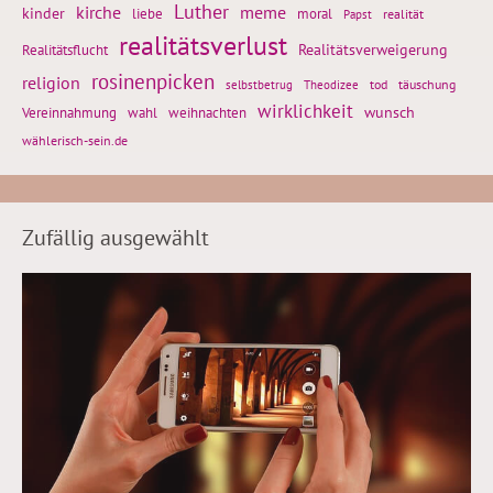
Luther
kirche
meme
kinder
liebe
moral
realität
Papst
realitätsverlust
Realitätsflucht
Realitätsverweigerung
rosinenpicken
religion
tod
täuschung
selbstbetrug
Theodizee
wirklichkeit
wunsch
Vereinnahmung
weihnachten
wahl
wählerisch-sein.de
Zufällig ausgewählt