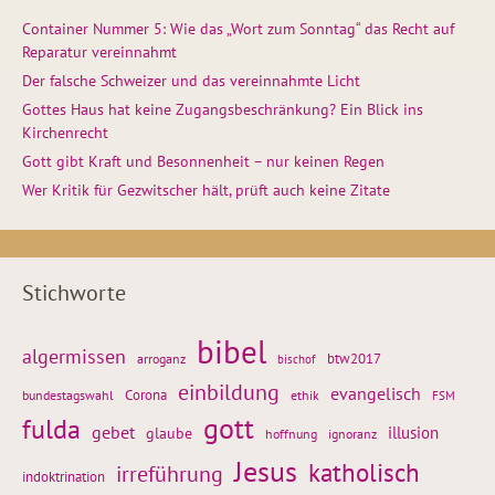
Container Nummer 5: Wie das „Wort zum Sonntag“ das Recht auf
Reparatur vereinnahmt
Der falsche Schweizer und das vereinnahmte Licht
Gottes Haus hat keine Zugangsbeschränkung? Ein Blick ins
Kirchenrecht
Gott gibt Kraft und Besonnenheit – nur keinen Regen
Wer Kritik für Gezwitscher hält, prüft auch keine Zitate
Stichworte
bibel
algermissen
btw2017
arroganz
bischof
einbildung
evangelisch
Corona
ethik
bundestagswahl
FSM
gott
fulda
gebet
glaube
illusion
hoffnung
ignoranz
Jesus
katholisch
irreführung
indoktrination