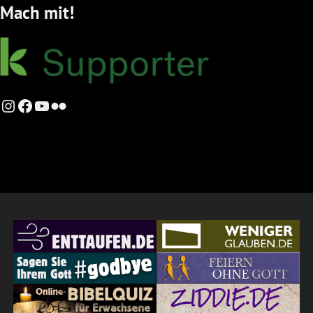
Mach mit!
Instagram
Facebook
YouTube
Flickr