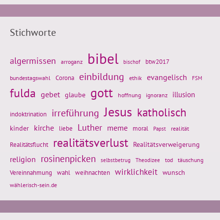
Stichworte
bibel
algermissen
btw2017
arroganz
bischof
einbildung
evangelisch
Corona
ethik
bundestagswahl
FSM
gott
fulda
gebet
glaube
illusion
hoffnung
ignoranz
Jesus
katholisch
irreführung
indoktrination
Luther
kirche
meme
kinder
liebe
moral
realität
Papst
realitätsverlust
Realitätsflucht
Realitätsverweigerung
rosinenpicken
religion
tod
täuschung
selbstbetrug
Theodizee
wirklichkeit
wunsch
weihnachten
Vereinnahmung
wahl
wählerisch-sein.de