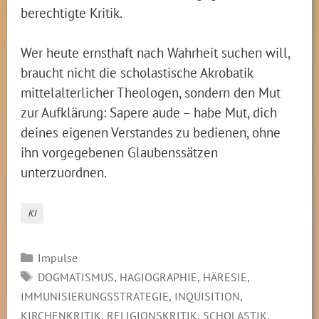
berechtigte Kritik.
Wer heute ernsthaft nach Wahrheit suchen will,
braucht nicht die scholastische Akrobatik
mittelalterlicher Theologen, sondern den Mut
zur Aufklärung: Sapere aude – habe Mut, dich
deines eigenen Verstandes zu bedienen, ohne
ihn vorgegebenen Glaubenssätzen
unterzuordnen.
KI
Kategorien
Impulse
SCHLAGWÖRTER
,
,
,
DOGMATISMUS
HAGIOGRAPHIE
HÄRESIE
,
,
IMMUNISIERUNGSSTRATEGIE
INQUISITION
,
,
,
KIRCHENKRITIK
RELIGIONSKRITIK
SCHOLASTIK