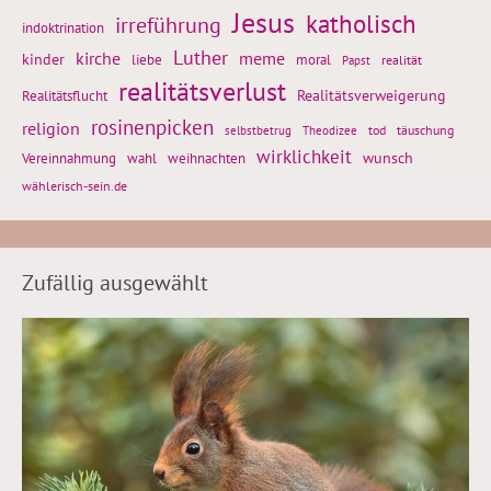
Jesus
katholisch
irreführung
indoktrination
Luther
kirche
meme
kinder
liebe
moral
realität
Papst
realitätsverlust
Realitätsflucht
Realitätsverweigerung
rosinenpicken
religion
tod
täuschung
selbstbetrug
Theodizee
wirklichkeit
wunsch
weihnachten
Vereinnahmung
wahl
wählerisch-sein.de
Zufällig ausgewählt