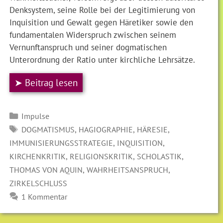
Denksystem, seine Rolle bei der Legitimierung von
Inquisition und Gewalt gegen Häretiker sowie den
fundamentalen Widerspruch zwischen seinem
Vernunftanspruch und seiner dogmatischen
Unterordnung der Ratio unter kirchliche Lehrsätze.
➤ Beitrag lesen
Kategorien
Impulse
SCHLAGWÖRTER
,
,
,
DOGMATISMUS
HAGIOGRAPHIE
HÄRESIE
,
,
IMMUNISIERUNGSSTRATEGIE
INQUISITION
,
,
,
KIRCHENKRITIK
RELIGIONSKRITIK
SCHOLASTIK
,
,
THOMAS VON AQUIN
WAHRHEITSANSPRUCH
ZIRKELSCHLUSS
1 Kommentar