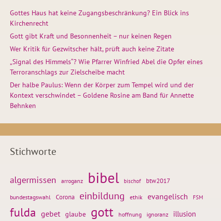
Gottes Haus hat keine Zugangsbeschränkung? Ein Blick ins
Kirchenrecht
Gott gibt Kraft und Besonnenheit – nur keinen Regen
Wer Kritik für Gezwitscher hält, prüft auch keine Zitate
„Signal des Himmels“? Wie Pfarrer Winfried Abel die Opfer eines
Terroranschlags zur Zielscheibe macht
Der halbe Paulus: Wenn der Körper zum Tempel wird und der
Kontext verschwindet – Goldene Rosine am Band für Annette
Behnken
Stichworte
bibel
algermissen
btw2017
arroganz
bischof
einbildung
evangelisch
Corona
ethik
bundestagswahl
FSM
gott
fulda
gebet
glaube
illusion
hoffnung
ignoranz