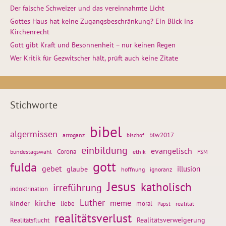
Der falsche Schweizer und das vereinnahmte Licht
Gottes Haus hat keine Zugangsbeschränkung? Ein Blick ins
Kirchenrecht
Gott gibt Kraft und Besonnenheit – nur keinen Regen
Wer Kritik für Gezwitscher hält, prüft auch keine Zitate
Stichworte
bibel
algermissen
btw2017
arroganz
bischof
einbildung
evangelisch
Corona
ethik
bundestagswahl
FSM
gott
fulda
gebet
glaube
illusion
hoffnung
ignoranz
Jesus
katholisch
irreführung
indoktrination
Luther
kirche
meme
kinder
liebe
moral
realität
Papst
realitätsverlust
Realitätsflucht
Realitätsverweigerung