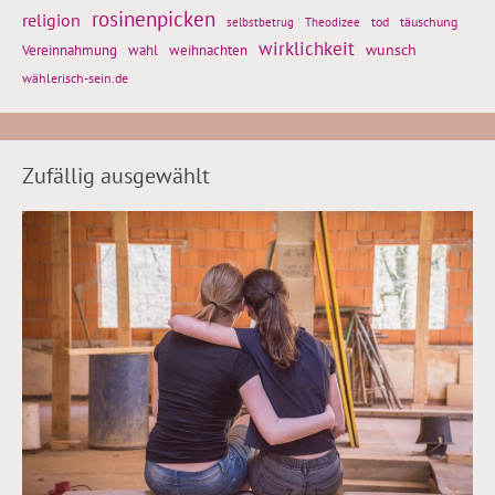
rosinenpicken
religion
tod
täuschung
selbstbetrug
Theodizee
wirklichkeit
wunsch
Vereinnahmung
weihnachten
wahl
wählerisch-sein.de
Zufällig ausgewählt