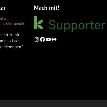
ar
Mach mit!
keine
ins Kirchenrecht
heit zu oft
Instagram
Facebook
YouTube
Flickr
ion geschaut
en Menschen.“