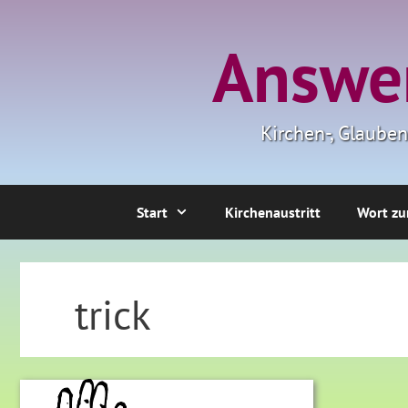
Zum
Inhalt
Answer
springen
Kirchen-, Glaube
Start
Kirchenaustritt
Wort zu
trick