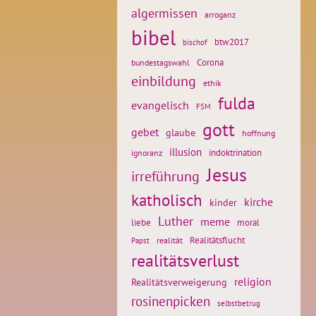
algermissen
arroganz
bibel
btw2017
bischof
Corona
bundestagswahl
einbildung
ethik
fulda
evangelisch
FSM
gott
gebet
glaube
hoffnung
illusion
ignoranz
indoktrination
Jesus
irreführung
katholisch
kirche
kinder
Luther
meme
liebe
moral
Realitätsflucht
realität
Papst
realitätsverlust
religion
Realitätsverweigerung
rosinenpicken
selbstbetrug