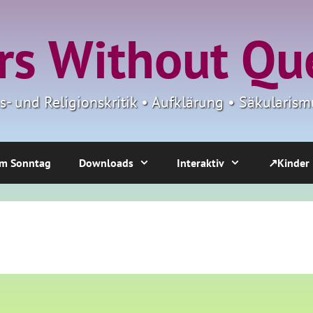
s Without Qu
ns- und Religionskritik • Aufklärung • Säkulari
m Sonntag
Downloads
Interaktiv
↗Kinder