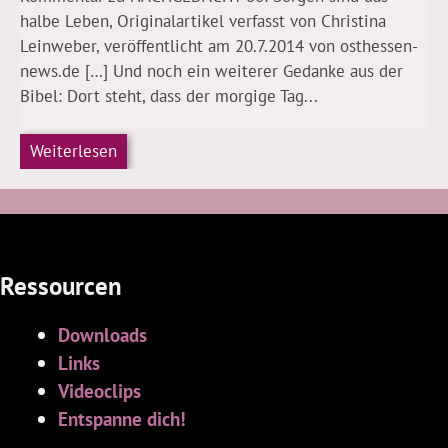
halbe Leben, Originalartikel verfasst von Christina
Leinweber, veröffentlicht am 20.7.2014 von osthessen-
news.de […] Und noch ein weiterer Gedanke aus der
Bibel: Dort steht, dass der morgige Tag...
Weiterlesen
Ressourcen
Downloads
Links
Videoclips
Entspanne dich!