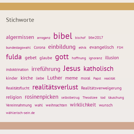
Stichworte
bibel
algermissen
btw2017
arroganz
bischof
einbildung
evangelisch
Corona
ethik
bundestagswahl
FSM
gott
fulda
gebet
glaube
illusion
hoffnung
ignoranz
Jesus
katholisch
irreführung
indoktrination
Luther
kirche
meme
kinder
liebe
moral
realität
Papst
realitätsverlust
Realitätsflucht
Realitätsverweigerung
rosinenpicken
religion
tod
täuschung
selbstbetrug
Theodizee
wirklichkeit
wunsch
weihnachten
Vereinnahmung
wahl
wählerisch-sein.de