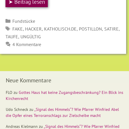
➤ Beitrag lesen
Kategorien
Fundstücke
SCHLAGWÖRTER
,
,
,
,
,
FAKE
HACKER
KATHOLISCH.DE
POSTILLON
SATIRE
,
TAUFE
UNGÜLTIG
4 Kommentare
Neue Kommentare
FLO
zu
Gottes Haus hat keine Zugangsbeschränkung? Ein Blick ins
Kirchenrecht
Udo Schneck
zu
„Signal des Himmels“? Wie Pfarrer Winfried Abel
die Opfer eines Terroranschlags zur Zielscheibe macht
Andreas Kielmann
zu
„Signal des Himmels“? Wie Pfarrer Winfried