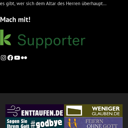
es gibt, wer sich dem Altar des Herren überhaupt…
Mach mit!
Instagram
Facebook
YouTube
Flickr