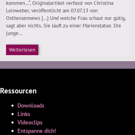
kommen…“, Originalartikel verfasst von Christina
Leinweber, veröffentlicht am 07.07.13 von
Osthessennews […] Und welche Frau schaut nur gütig,
sagt aber nichts. Sie läuft zu einer Marienstatue. Die
junge...
Weiterlesen
Ressourcen
Downloads
Links
Videoclips
Entspanne dich!