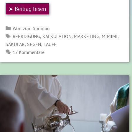
➤ Beitrag lesen
Kategorien
Wort zum Sonntag
SCHLAGWÖRTER
,
,
,
,
BEERDIGUNG
KALKULATION
MARKETING
MIMIMI
,
,
SÄKULAR
SEGEN
TAUFE
17 Kommentare