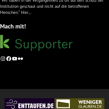
"Wir haben in der Vergangenheit zu oft auf den Schutz der
Institution geschaut und nicht auf die betroffenen
Menschen.“ Hier…
Mach mit!
Instagram
Facebook
YouTube
Flickr