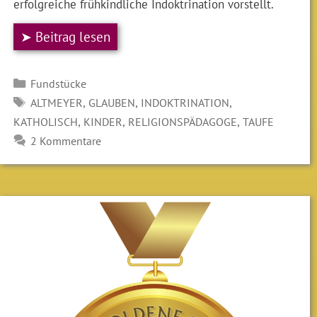
erfolgreiche frühkindliche Indoktrination vorstellt.
➤ Beitrag lesen
Kategorien
Fundstücke
SCHLAGWÖRTER
,
,
,
ALTMEYER
GLAUBEN
INDOKTRINATION
,
,
,
KATHOLISCH
KINDER
RELIGIONSPÄDAGOGE
TAUFE
2 Kommentare