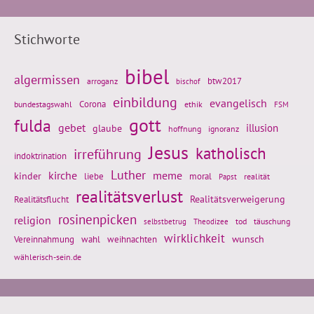
Stichworte
bibel
algermissen
btw2017
arroganz
bischof
einbildung
evangelisch
Corona
ethik
bundestagswahl
FSM
gott
fulda
gebet
glaube
illusion
hoffnung
ignoranz
Jesus
katholisch
irreführung
indoktrination
Luther
kirche
meme
kinder
liebe
moral
realität
Papst
realitätsverlust
Realitätsflucht
Realitätsverweigerung
rosinenpicken
religion
tod
täuschung
selbstbetrug
Theodizee
wirklichkeit
wunsch
Vereinnahmung
weihnachten
wahl
wählerisch-sein.de