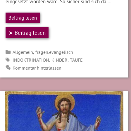
eingesetzt worden wäre. So sicher sind sich da …
Beitrag lesen
➤ Beitrag lesen
Kategorien
,
Allgemein
fragen.evangelisch
SCHLAGWÖRTER
,
,
INDOKTRINATION
KINDER
TAUFE
Kommentar hinterlassen