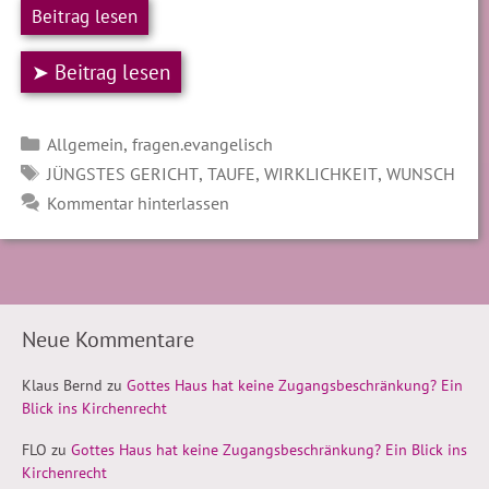
Beitrag lesen
➤ Beitrag lesen
Kategorien
,
Allgemein
fragen.evangelisch
SCHLAGWÖRTER
,
,
,
JÜNGSTES GERICHT
TAUFE
WIRKLICHKEIT
WUNSCH
Kommentar hinterlassen
Neue Kommentare
Klaus Bernd
zu
Gottes Haus hat keine Zugangsbeschränkung? Ein
Blick ins Kirchenrecht
FLO
zu
Gottes Haus hat keine Zugangsbeschränkung? Ein Blick ins
Kirchenrecht