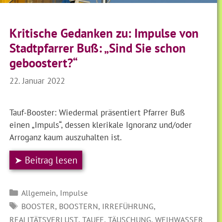
Kritische Gedanken zu: Impulse von
Stadtpfarrer Buß: „Sind Sie schon
geboostert?“
22. Januar 2022
Tauf-Booster: Wiedermal präsentiert Pfarrer Buß
einen „Impuls“, dessen klerikale Ignoranz und/oder
Arroganz kaum auszuhalten ist.
➤ Beitrag lesen
Kategorien
,
Allgemein
Impulse
SCHLAGWÖRTER
,
,
,
BOOSTER
BOOSTERN
IRREFÜHRUNG
,
,
,
REALITÄTSVERLUST
TAUFE
TÄUSCHUNG
WEIHWASSER