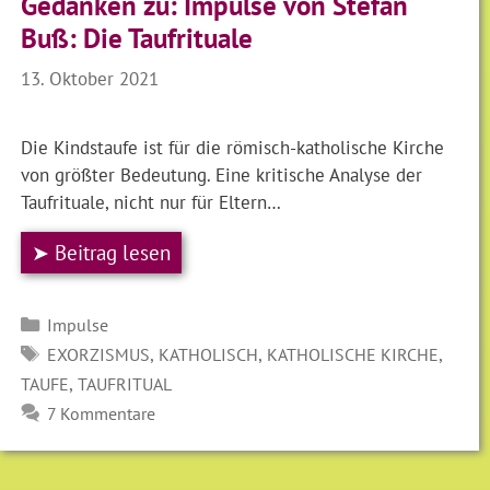
Gedanken zu: Impulse von Stefan
Buß: Die Taufrituale
13. Oktober 2021
Die Kindstaufe ist für die römisch-katholische Kirche
von größter Bedeutung. Eine kritische Analyse der
Taufrituale, nicht nur für Eltern…
➤ Beitrag lesen
Kategorien
Impulse
SCHLAGWÖRTER
,
,
,
EXORZISMUS
KATHOLISCH
KATHOLISCHE KIRCHE
,
TAUFE
TAUFRITUAL
7 Kommentare