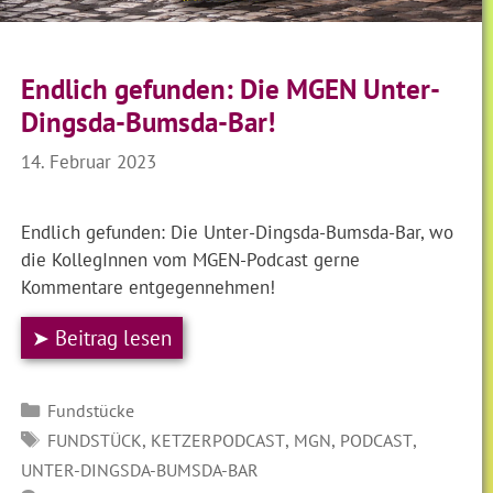
Endlich gefunden: Die MGEN Unter-
Dingsda-Bumsda-Bar!
14. Februar 2023
Endlich gefunden: Die Unter-Dingsda-Bumsda-Bar, wo
die KollegInnen vom MGEN-Podcast gerne
Kommentare entgegennehmen!
➤ Beitrag lesen
Kategorien
Fundstücke
SCHLAGWÖRTER
,
,
,
,
FUNDSTÜCK
KETZERPODCAST
MGN
PODCAST
UNTER-DINGSDA-BUMSDA-BAR