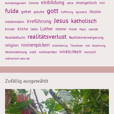
einbildung
evangelisch
Corona
ethik
bundestagswahl
FSM
gott
fulda
gebet
glaube
illusion
hoffnung
ignoranz
Jesus
katholisch
irreführung
indoktrination
Luther
kirche
meme
kinder
liebe
moral
realität
Papst
realitätsverlust
Realitätsflucht
Realitätsverweigerung
rosinenpicken
religion
tod
täuschung
selbstbetrug
Theodizee
wirklichkeit
wunsch
weihnachten
Vereinnahmung
wahl
wählerisch-sein.de
Zufällig ausgewählt