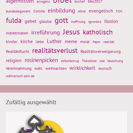
algermissen
btw2017
arroganz
bischof
einbildung
evangelisch
Corona
ethik
bundestagswahl
FSM
gott
fulda
gebet
glaube
illusion
hoffnung
ignoranz
Jesus
katholisch
irreführung
indoktrination
Luther
kirche
meme
kinder
liebe
moral
realität
Papst
realitätsverlust
Realitätsflucht
Realitätsverweigerung
rosinenpicken
religion
tod
täuschung
selbstbetrug
Theodizee
wirklichkeit
wunsch
Vereinnahmung
weihnachten
wahl
wählerisch-sein.de
Zufällig ausgewählt