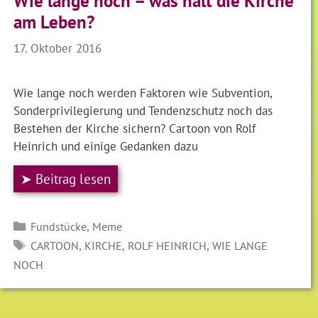
Wie lange noch – was hält die Kirche
am Leben?
17. Oktober 2016
Wie lange noch werden Faktoren wie Subvention,
Sonderprivilegierung und Tendenzschutz noch das
Bestehen der Kirche sichern? Cartoon von Rolf
Heinrich und einige Gedanken dazu
➤ Beitrag lesen
Kategorien
,
Fundstücke
Meme
SCHLAGWÖRTER
,
,
,
CARTOON
KIRCHE
ROLF HEINRICH
WIE LANGE
NOCH