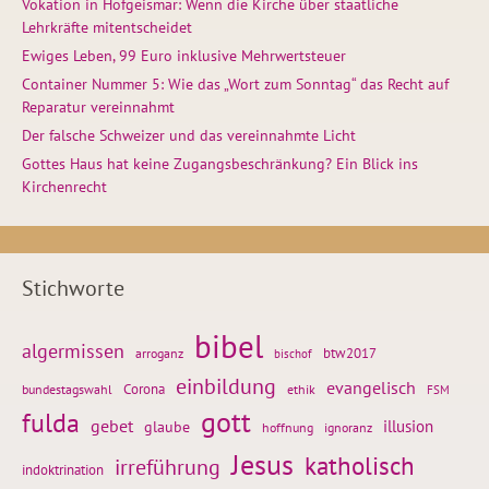
Vokation in Hofgeismar: Wenn die Kirche über staatliche
Lehrkräfte mitentscheidet
Ewiges Leben, 99 Euro inklusive Mehrwertsteuer
Container Nummer 5: Wie das „Wort zum Sonntag“ das Recht auf
Reparatur vereinnahmt
Der falsche Schweizer und das vereinnahmte Licht
Gottes Haus hat keine Zugangsbeschränkung? Ein Blick ins
Kirchenrecht
Stichworte
bibel
algermissen
btw2017
arroganz
bischof
einbildung
evangelisch
Corona
ethik
bundestagswahl
FSM
gott
fulda
gebet
glaube
illusion
hoffnung
ignoranz
Jesus
katholisch
irreführung
indoktrination