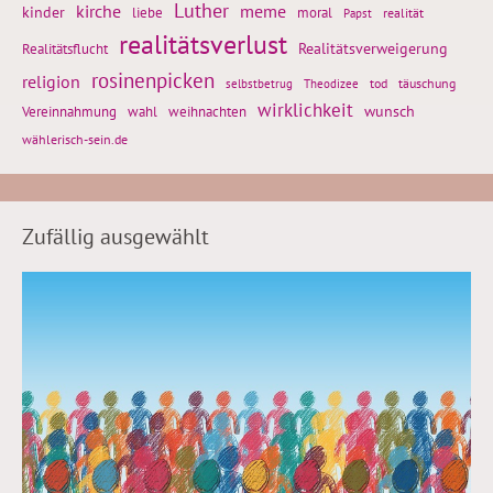
Luther
kirche
meme
kinder
liebe
moral
realität
Papst
realitätsverlust
Realitätsflucht
Realitätsverweigerung
rosinenpicken
religion
tod
täuschung
selbstbetrug
Theodizee
wirklichkeit
wunsch
Vereinnahmung
weihnachten
wahl
wählerisch-sein.de
Zufällig ausgewählt