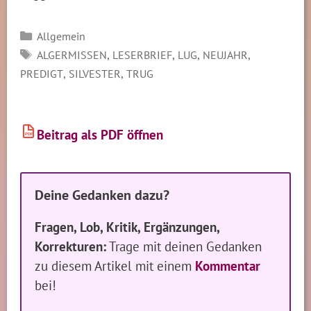
Kategorien
Allgemein
SCHLAGWÖRTER
,
,
,
,
ALGERMISSEN
LESERBRIEF
LUG
NEUJAHR
,
,
PREDIGT
SILVESTER
TRUG
Beitrag als PDF öffnen
PDF
Deine Gedanken dazu?
Fragen, Lob, Kritik, Ergänzungen,
Korrekturen:
Trage mit deinen Gedanken
zu diesem Artikel mit einem
Kommentar
bei!