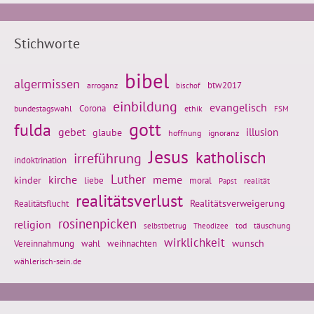
Stichworte
bibel
algermissen
btw2017
arroganz
bischof
einbildung
evangelisch
Corona
ethik
bundestagswahl
FSM
gott
fulda
gebet
glaube
illusion
hoffnung
ignoranz
Jesus
katholisch
irreführung
indoktrination
Luther
kirche
meme
kinder
liebe
moral
realität
Papst
realitätsverlust
Realitätsflucht
Realitätsverweigerung
rosinenpicken
religion
tod
täuschung
selbstbetrug
Theodizee
wirklichkeit
wunsch
weihnachten
Vereinnahmung
wahl
wählerisch-sein.de