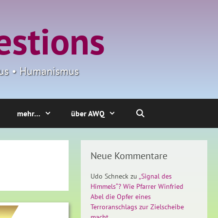
estions
smus • Humanismus
mehr…
über AWQ
Neue Kommentare
Udo Schneck
zu
„Signal des
Himmels“? Wie Pfarrer Winfried
Abel die Opfer eines
Terroranschlags zur Zielscheibe
macht