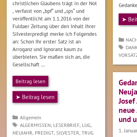
christlichen Glaubens trägt in der Not
Gedank
, verfasst von „bpf“ und „sps“ und
veröffentlicht am 1.1.2016 von der
➤ Bei
Fuldaer Zeitung über den Inhalt Ihrer
Silvesterpredigt merke ich Folgendes
Kate
NACH
an: Schon Ihr erster Satz ist an
SCH
DANK
Arroganz und Ignoranz kaum zu
VORSÄT
überbieten. Sie maßen sich an, die
Gesellschaft …
Gedan
Beitrag lesen
Neuja
➤ Beitrag lesen
Josef
neue 
Kategorien
Allgemein
und u
SCHLAGWÖRTER
,
,
,
ALGERMISSEN
LESERBRIEF
LUG
1. Janua
,
,
,
NEUJAHR
PREDIGT
SILVESTER
TRUG