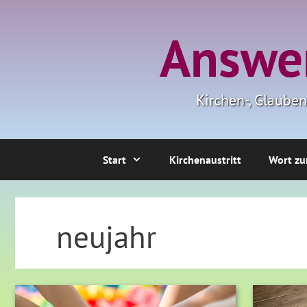
Zum
Inhalt
Answer
springen
Kirchen-, Glaube
Start
Kirchenaustritt
Wort zu
neujahr