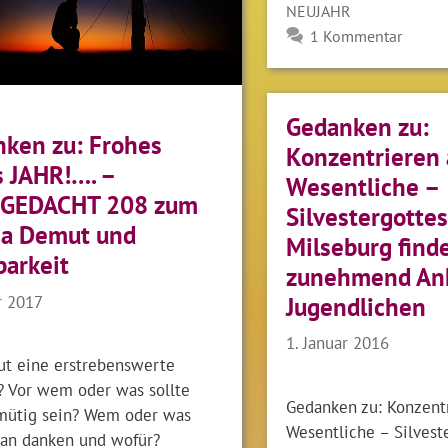
NEUJAHR
1 Kommentar
Gedanken zu:
ken zu: Frohes
Konzentrieren 
 JAHR!…. –
Wesentliche –
GEDACHT 208 zum
Silvestergottes
a Demut und
Milseburg find
arkeit
zunehmend Ank
r 2017
Jugendlichen
1. Januar 2016
ut eine erstrebenswerte
? Vor wem oder was sollte
Gedanken zu: Konzentr
ütig sein? Wem oder was
Wesentliche – Silvest
man danken und wofür?