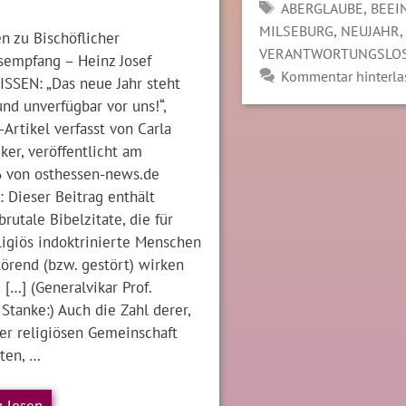
SCHLAGWÖRTER
,
ABERGLAUBE
BEEI
,
MILSEBURG
NEUJAHR
n zu Bischöflicher
VERANTWORTUNGSLO
sempfang – Heinz Josef
Kommentar hinterla
SSEN: „Das neue Jahr steht
nd unverfügbar vor uns!“,
-Artikel verfasst von Carla
ker, veröffentlicht am
6 von osthessen-news.de
 Dieser Beitrag enthält
rutale Bibelzitate, die für
ligiös indoktrinierte Menschen
törend (bzw. gestört) wirken
 […] (Generalvikar Prof.
Stanke:) Auch die Zahl derer,
ner religiösen Gemeinschaft
ten, …
g lesen