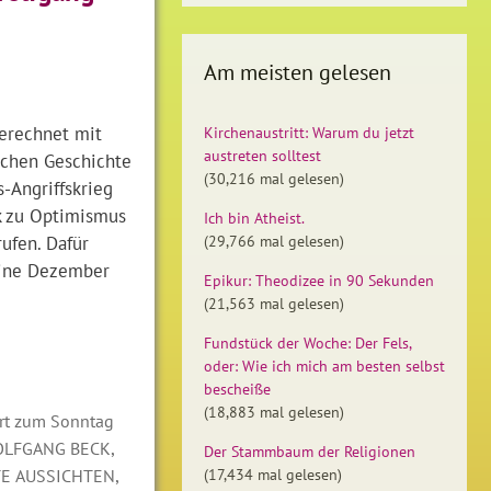
Am meisten gelesen
gerechnet mit
Kirchenaustritt: Warum du jetzt
austreten solltest
schen Geschichte
(30,216 mal gelesen)
-Angriffskrieg
ck zu Optimismus
Ich bin Atheist.
rufen. Dafür
(29,766 mal gelesen)
sine Dezember
Epikur: Theodizee in 90 Sekunden
(21,563 mal gelesen)
Fundstück der Woche: Der Fels,
oder: Wie ich mich am besten selbst
bescheiße
(18,883 mal gelesen)
rt zum Sonntag
,
OLFGANG BECK
Der Stammbaum der Religionen
,
(17,434 mal gelesen)
E AUSSICHTEN