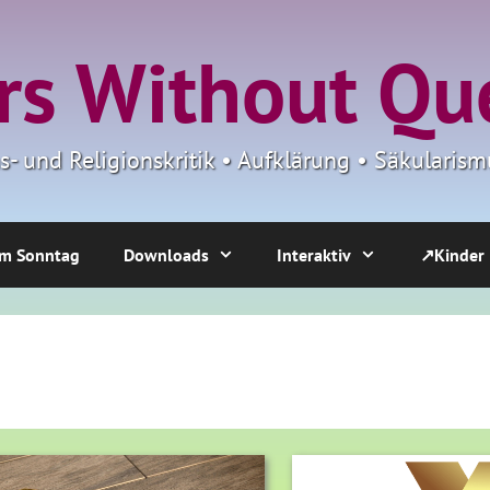
s Without Qu
ns- und Religionskritik • Aufklärung • Säkulari
m Sonntag
Downloads
Interaktiv
↗Kinder