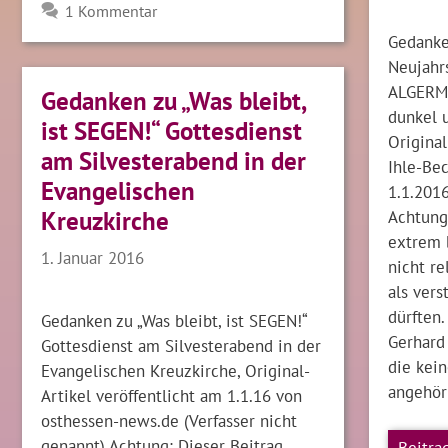
1 Kommentar
Gedanke
Neujahr
ALGERMI
Gedanken zu „Was bleibt,
dunkel u
ist SEGEN!“ Gottesdienst
Original
am Silvesterabend in der
Ihle-Bec
Evangelischen
1.1.201
Achtung:
Kreuzkirche
extrem b
1. Januar 2016
nicht re
als vers
dürften.
Gedanken zu „Was bleibt, ist SEGEN!“
Gerhard 
Gottesdienst am Silvesterabend in der
die kei
Evangelischen Kreuzkirche, Original-
angehör
Artikel veröffentlicht am 1.1.16 von
osthessen-news.de (Verfasser nicht
genannt) Achtung: Dieser Beitrag
Beitra