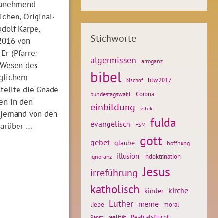
 zunehmend
ichen, Original-
udolf Karpe,
Stichworte
.2016 von
Er (Pfarrer
algermissen
arroganz
s Wesen des
bibel
eglichem
btw2017
bischof
tellte die Gnade
Corona
bundestagswahl
en in den
einbildung
ethik
h jemand von den
fulda
evangelisch
darüber …
FSM
gott
gebet
glaube
hoffnung
illusion
ignoranz
indoktrination
Jesus
irreführung
katholisch
kirche
kinder
Luther
meme
liebe
moral
Realitätsflucht
realität
Papst