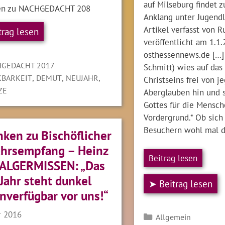
auf Milseburg findet
en zu NACHGEDACHT 208
Anklang unter Jugendl
Artikel verfasst von R
trag lesen
veröffentlicht am 1.1
osthessennews.de […] 
gorien
GEDACHT 2017
Schmitt) wies auf da
LAGWÖRTER
,
,
,
BARKEIT
DEMUT
NEUJAHR
Christseins frei von j
ZE
Aberglauben hin und s
Gottes für die Mensch
Vordergrund.* Ob sic
Besuchern wohl mal 
ken zu Bischöflicher
hrsempfang – Heinz
Beitrag lesen
 ALGERMISSEN: „Das
Jahr steht dunkel
➤ Beitrag lesen
nverfügbar vor uns!“
r 2016
Kategorien
Allgemein