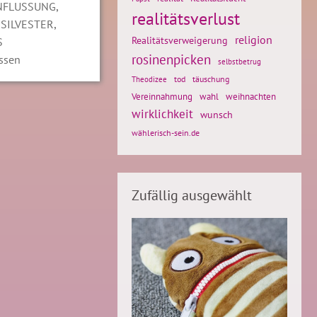
,
NFLUSSUNG
realitätsverlust
,
,
SILVESTER
religion
Realitätsverweigerung
S
rosinenpicken
ssen
selbstbetrug
tod
täuschung
Theodizee
weihnachten
Vereinnahmung
wahl
wirklichkeit
wunsch
wählerisch-sein.de
Zufällig ausgewählt