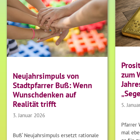
Prosi
zum 
Neujahrsimpuls von
Jahre
Stadtpfarrer Buß: Wenn
„Sege
Wunschdenken auf
Realität trifft
5. Janua
3. Januar 2026
Pfarrer 
mal ebe
Buß‘ Neujahrsimpuls ersetzt rationale