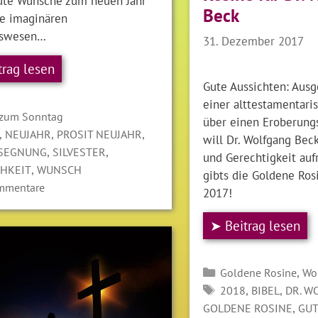
gute Wünsche zum neuen Jahr
Beck
ne imaginären
swesen…
31. Dezember 2017
trag lesen
Gute Aussichten: Aus
einer alttestamentari
gorien
 zum Sonntag
über einen Eroberungs
LAGWÖRTER
,
,
,
NEUJAHR
PROSIT NEUJAHR
will Dr. Wolfgang Be
,
,
SEGNUNG
SILVESTER
und Gerechtigkeit auf
,
CHKEIT
WUNSCH
gibts die Goldene Ro
mmentare
2017!
➤ Beitrag lesen
Kategorien
,
Goldene Rosine
Wo
SCHLAGWÖRTER
,
,
2018
BIBEL
DR. W
,
GOLDENE ROSINE
GUT