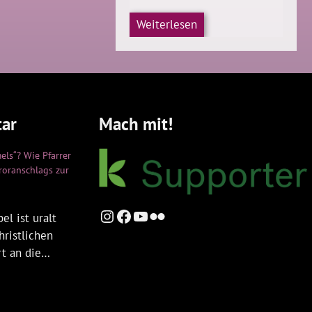
Weiterlesen
ar
Mach mit!
els“? Wie Pfarrer
rroranschlags zur
Instagram
Facebook
YouTube
Flickr
el ist uralt
hristlichen
rt an die…