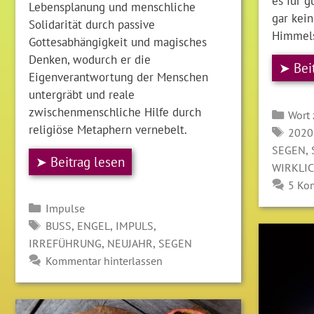
es für 
Lebensplanung und menschliche
gar kei
Solidarität durch passive
Himmel
Gottesabhängigkeit und magisches
Denken, wodurch er die
➤ Bei
Eigenverantwortung der Menschen
untergräbt und reale
zwischenmenschliche Hilfe durch
Kate
Wort
religiöse Metaphern vernebelt.
SCH
2020
,
SEGEN
➤ Beitrag lesen
WIRKLI
5 Ko
Kategorien
Impulse
SCHLAGWÖRTER
,
,
,
BUSS
ENGEL
IMPULS
,
,
IRREFÜHRUNG
NEUJAHR
SEGEN
Kommentar hinterlassen