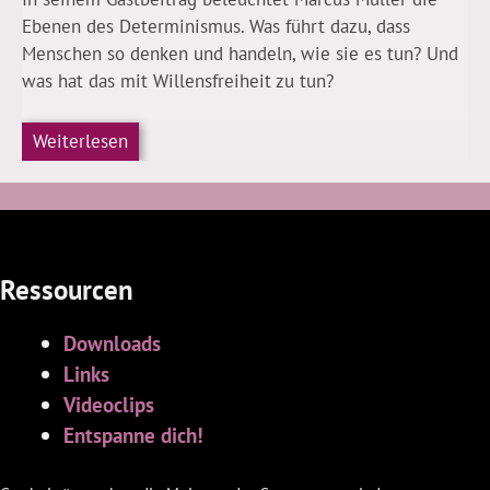
Ebenen des Determinismus. Was führt dazu, dass
Menschen so denken und handeln, wie sie es tun? Und
was hat das mit Willensfreiheit zu tun?
Weiterlesen
Ressourcen
Downloads
Links
Videoclips
Entspanne dich!