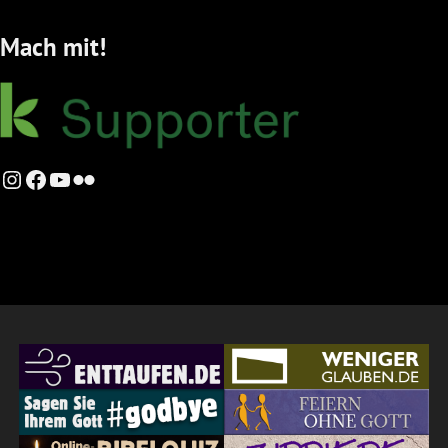
Mach mit!
Instagram
Facebook
YouTube
Flickr