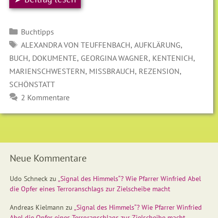
Kategorien
Buchtipps
SCHLAGWÖRTER
,
,
ALEXANDRA VON TEUFFENBACH
AUFKLÄRUNG
,
,
,
,
BUCH
DOKUMENTE
GEORGINA WAGNER
KENTENICH
,
,
,
MARIENSCHWESTERN
MISSBRAUCH
REZENSION
SCHÖNSTATT
2 Kommentare
Neue Kommentare
Udo Schneck
zu
„Signal des Himmels“? Wie Pfarrer Winfried Abel
die Opfer eines Terroranschlags zur Zielscheibe macht
Andreas Kielmann
zu
„Signal des Himmels“? Wie Pfarrer Winfried
Abel die Opfer eines Terroranschlags zur Zielscheibe macht