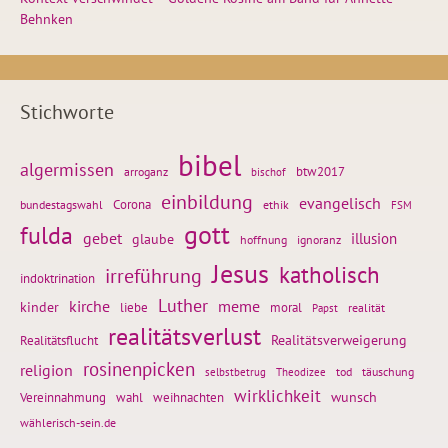
Behnken
Stichworte
bibel
algermissen
btw2017
arroganz
bischof
einbildung
evangelisch
Corona
ethik
bundestagswahl
FSM
gott
fulda
gebet
glaube
illusion
hoffnung
ignoranz
Jesus
katholisch
irreführung
indoktrination
Luther
kirche
meme
kinder
liebe
moral
realität
Papst
realitätsverlust
Realitätsflucht
Realitätsverweigerung
rosinenpicken
religion
tod
täuschung
selbstbetrug
Theodizee
wirklichkeit
wunsch
weihnachten
Vereinnahmung
wahl
wählerisch-sein.de