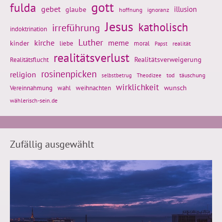
gott
fulda
gebet
glaube
illusion
hoffnung
ignoranz
Jesus
katholisch
irreführung
indoktrination
Luther
kirche
meme
kinder
liebe
moral
realität
Papst
realitätsverlust
Realitätsflucht
Realitätsverweigerung
rosinenpicken
religion
tod
täuschung
selbstbetrug
Theodizee
wirklichkeit
wunsch
Vereinnahmung
weihnachten
wahl
wählerisch-sein.de
Zufällig ausgewählt