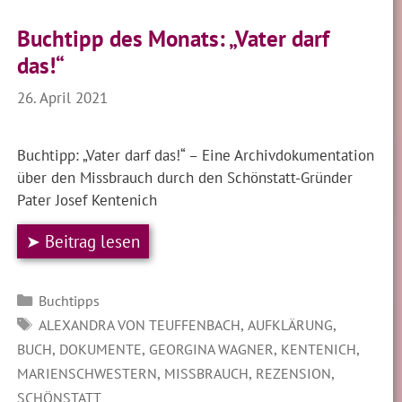
Buchtipp des Monats: „Vater darf
das!“
26. April 2021
Buchtipp: „Vater darf das!“ – Eine Archivdokumentation
über den Missbrauch durch den Schönstatt-Gründer
Pater Josef Kentenich
➤ Beitrag lesen
Kategorien
Buchtipps
SCHLAGWÖRTER
,
,
ALEXANDRA VON TEUFFENBACH
AUFKLÄRUNG
,
,
,
,
BUCH
DOKUMENTE
GEORGINA WAGNER
KENTENICH
,
,
,
MARIENSCHWESTERN
MISSBRAUCH
REZENSION
SCHÖNSTATT