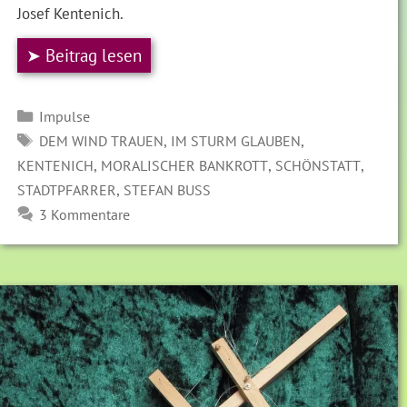
Josef Kentenich.
➤ Beitrag lesen
Kategorien
Impulse
SCHLAGWÖRTER
,
,
DEM WIND TRAUEN
IM STURM GLAUBEN
,
,
,
KENTENICH
MORALISCHER BANKROTT
SCHÖNSTATT
,
STADTPFARRER
STEFAN BUSS
3 Kommentare