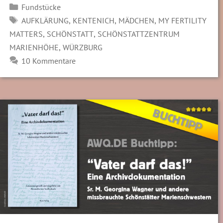
Kategorien
Fundstücke
SCHLAGWÖRTER
,
,
,
AUFKLÄRUNG
KENTENICH
MÄDCHEN
MY FERTILITY
,
,
MATTERS
SCHÖNSTATT
SCHÖNSTATTZENTRUM
,
MARIENHÖHE
WÜRZBURG
10 Kommentare