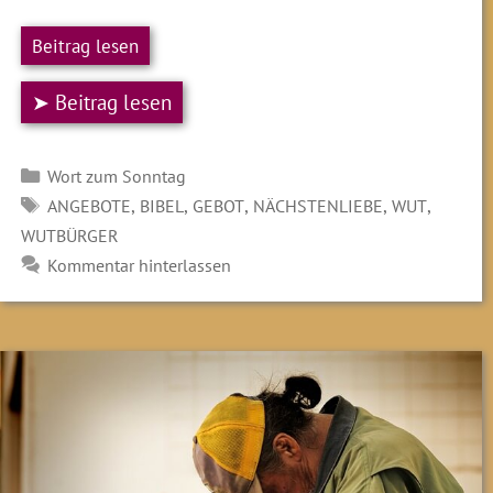
Beitrag lesen
➤ Beitrag lesen
Kategorien
Wort zum Sonntag
SCHLAGWÖRTER
,
,
,
,
,
ANGEBOTE
BIBEL
GEBOT
NÄCHSTENLIEBE
WUT
WUTBÜRGER
Kommentar hinterlassen