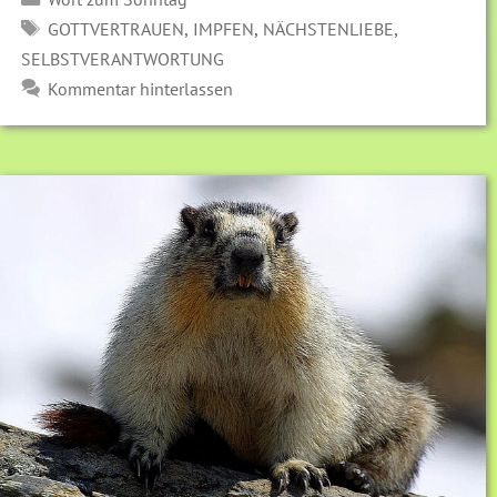
SCHLAGWÖRTER
,
,
,
GOTTVERTRAUEN
IMPFEN
NÄCHSTENLIEBE
SELBSTVERANTWORTUNG
Kommentar hinterlassen