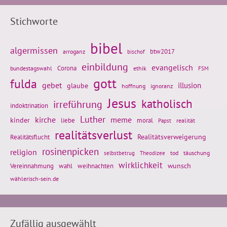
Stichworte
bibel
algermissen
btw2017
arroganz
bischof
einbildung
evangelisch
Corona
ethik
bundestagswahl
FSM
gott
fulda
gebet
glaube
illusion
hoffnung
ignoranz
Jesus
katholisch
irreführung
indoktrination
Luther
kirche
meme
kinder
liebe
moral
realität
Papst
realitätsverlust
Realitätsflucht
Realitätsverweigerung
rosinenpicken
religion
tod
täuschung
selbstbetrug
Theodizee
wirklichkeit
wunsch
Vereinnahmung
weihnachten
wahl
wählerisch-sein.de
Zufällig ausgewählt