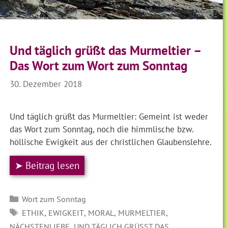
Und täglich grüßt das Murmeltier –
Das Wort zum Wort zum Sonntag
30. Dezember 2018
Und täglich grüßt das Murmeltier: Gemeint ist weder
das Wort zum Sonntag, noch die himmlische bzw.
höllische Ewigkeit aus der christlichen Glaubenslehre.
➤ Beitrag lesen
Kategorien
Wort zum Sonntag
SCHLAGWÖRTER
,
,
,
,
ETHIK
EWIGKEIT
MORAL
MURMELTIER
,
NÄCHSTENLIEBE
UND TÄGLICH GRÜSST DAS M