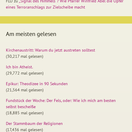
FLO
zu
„Signal des Himmels“? Wie Pfarrer Winfried Abel die Opfer
eines Terroranschlags zur Zielscheibe macht
Am meisten gelesen
Kirchenaustritt: Warum du jetzt austreten solltest
(30,217 mal gelesen)
Ich bin Atheist.
(29,772 mal gelesen)
Epikur: Theodizee in 90 Sekunden
(21,564 mal gelesen)
Fundstück der Woche: Der Fels, oder: Wie ich mich am besten
selbst bescheiße
(18,885 mal gelesen)
Der Stammbaum der Religionen
(17,436 mal gelesen)