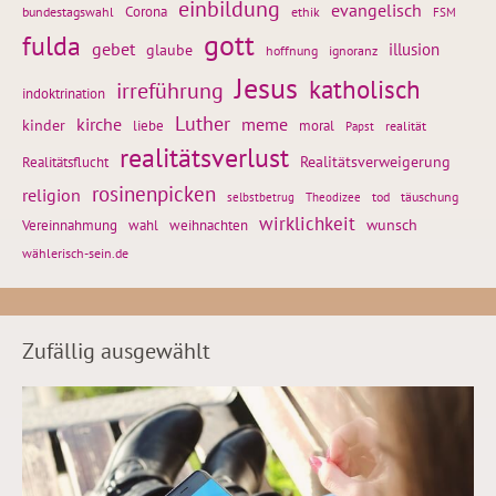
einbildung
evangelisch
Corona
ethik
bundestagswahl
FSM
gott
fulda
gebet
glaube
illusion
hoffnung
ignoranz
Jesus
katholisch
irreführung
indoktrination
Luther
kirche
meme
kinder
liebe
moral
realität
Papst
realitätsverlust
Realitätsflucht
Realitätsverweigerung
rosinenpicken
religion
tod
täuschung
selbstbetrug
Theodizee
wirklichkeit
wunsch
Vereinnahmung
weihnachten
wahl
wählerisch-sein.de
Zufällig ausgewählt