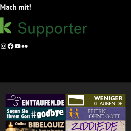
Mach mit!
Instagram
Facebook
YouTube
Flickr