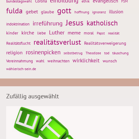
einbildung
evangelisch
Corona
ethik
bundestagswahl
FSM
gott
fulda
gebet
glaube
illusion
hoffnung
ignoranz
Jesus
katholisch
irreführung
indoktrination
Luther
kirche
meme
kinder
liebe
moral
realität
Papst
realitätsverlust
Realitätsflucht
Realitätsverweigerung
rosinenpicken
religion
tod
täuschung
selbstbetrug
Theodizee
wirklichkeit
wunsch
Vereinnahmung
weihnachten
wahl
wählerisch-sein.de
Zufällig ausgewählt