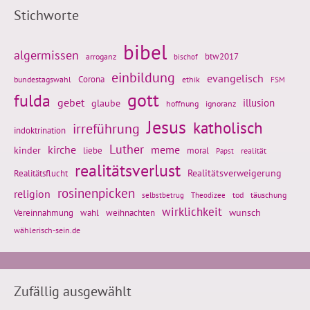
Stichworte
bibel
algermissen
btw2017
arroganz
bischof
einbildung
evangelisch
Corona
ethik
bundestagswahl
FSM
gott
fulda
gebet
glaube
illusion
hoffnung
ignoranz
Jesus
katholisch
irreführung
indoktrination
Luther
kirche
meme
kinder
liebe
moral
realität
Papst
realitätsverlust
Realitätsflucht
Realitätsverweigerung
rosinenpicken
religion
tod
täuschung
selbstbetrug
Theodizee
wirklichkeit
wunsch
Vereinnahmung
weihnachten
wahl
wählerisch-sein.de
Zufällig ausgewählt