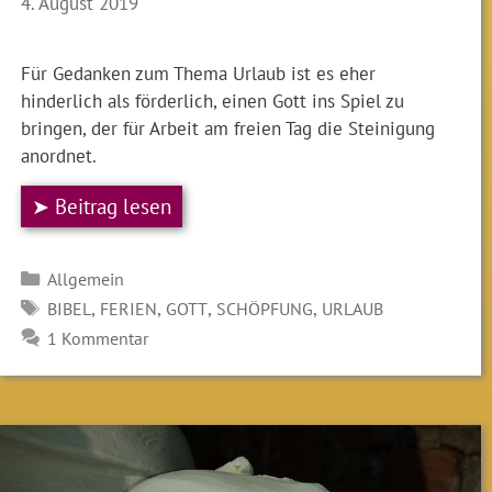
4. August 2019
Für Gedanken zum Thema Urlaub ist es eher
hinderlich als förderlich, einen Gott ins Spiel zu
bringen, der für Arbeit am freien Tag die Steinigung
anordnet.
➤ Beitrag lesen
Kategorien
Allgemein
SCHLAGWÖRTER
,
,
,
,
BIBEL
FERIEN
GOTT
SCHÖPFUNG
URLAUB
1 Kommentar