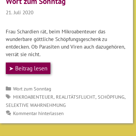
Wort zum Sonntag
21. Juli 2020
Frau Schardien rät, beim Mikroabenteuer das
wunderbare göttliche Schöpfungsgeschenk zu
entdecken. Ob Parasiten und Viren auch dazugehören,
verrät sie nicht.
➤ Beitrag lesen
Kategorien
Wort zum Sonntag
SCHLAGWÖRTER
,
,
,
MIKROABENTEUER
REALITÄTSFLUCHT
SCHÖPFUNG
SELEKTIVE WAHRNEHMUNG
Kommentar hinterlassen