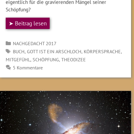
eigentlich für die gravierenden Mängel seiner
Schöpfung?
➤ Beitrag lesen
Kategorien
NACHGEDACHT 2017
SCHLAGWÖRTER
,
,
,
BUCH
GOTT IST EIN ARSCHLOCH
KÖRPERSPRACHE
,
,
MITGEFÜHL
SCHÖPFUNG
THEODIZEE
5 Kommentare