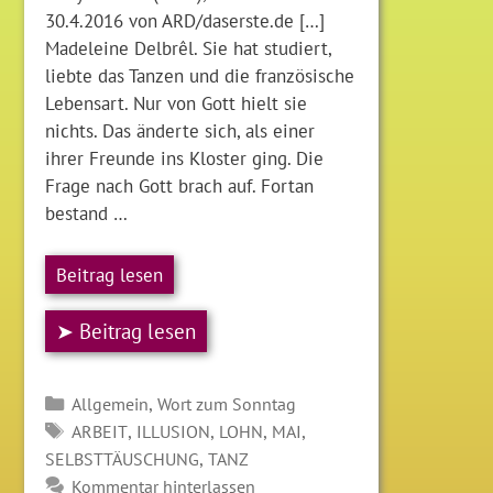
30.4.2016 von ARD/daserste.de […]
Madeleine Delbrêl. Sie hat studiert,
liebte das Tanzen und die französische
Lebensart. Nur von Gott hielt sie
nichts. Das änderte sich, als einer
ihrer Freunde ins Kloster ging. Die
Frage nach Gott brach auf. Fortan
bestand …
Beitrag lesen
➤ Beitrag lesen
Kategorien
,
Allgemein
Wort zum Sonntag
SCHLAGWÖRTER
,
,
,
,
ARBEIT
ILLUSION
LOHN
MAI
,
SELBSTTÄUSCHUNG
TANZ
Kommentar hinterlassen