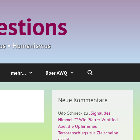
estions
smus • Humanismus
mehr…
über AWQ
Neue Kommentare
Udo Schneck
zu
„Signal des
Himmels“? Wie Pfarrer Winfried
Abel die Opfer eines
Terroranschlags zur Zielscheibe
macht