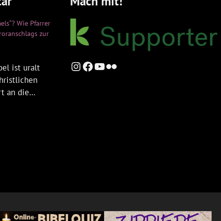
ar
Mach mit!
els“? Wie Pfarrer
rroranschlags zur
Instagram
Facebook
YouTube
Flickr
el ist uralt
hristlichen
rt an die…