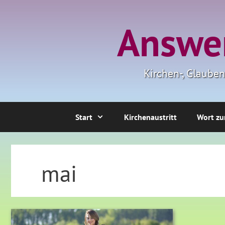
Zum
Inhalt
Answer
springen
Kirchen-, Glaube
Start
Kirchenaustritt
Wort zu
mai