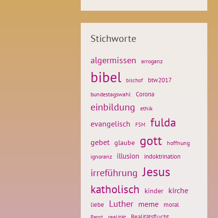
Stichworte
algermissen
arroganz
bibel
btw2017
bischof
Corona
bundestagswahl
einbildung
ethik
fulda
evangelisch
FSM
gott
gebet
glaube
hoffnung
illusion
ignoranz
indoktrination
Jesus
irreführung
katholisch
kirche
kinder
Luther
meme
liebe
moral
Realitätsflucht
realität
Papst