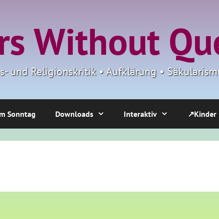
s Without Qu
ns- und Religionskritik • Aufklärung • Säkulari
m Sonntag
Downloads
Interaktiv
↗Kinder