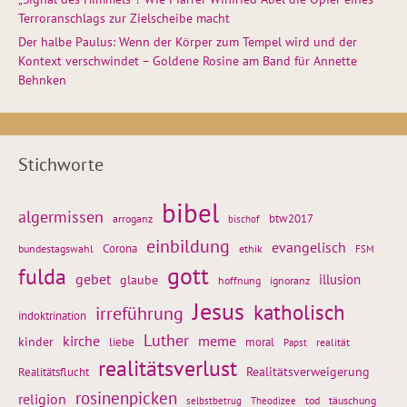
Terroranschlags zur Zielscheibe macht
Der halbe Paulus: Wenn der Körper zum Tempel wird und der
Kontext verschwindet – Goldene Rosine am Band für Annette
Behnken
Stichworte
bibel
algermissen
btw2017
arroganz
bischof
einbildung
evangelisch
Corona
ethik
bundestagswahl
FSM
gott
fulda
gebet
glaube
illusion
hoffnung
ignoranz
Jesus
katholisch
irreführung
indoktrination
Luther
kirche
meme
kinder
liebe
moral
realität
Papst
realitätsverlust
Realitätsflucht
Realitätsverweigerung
rosinenpicken
religion
tod
täuschung
selbstbetrug
Theodizee