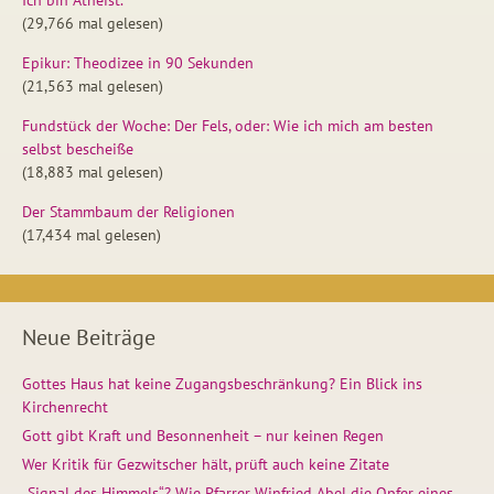
(29,766 mal gelesen)
Epikur: Theodizee in 90 Sekunden
(21,563 mal gelesen)
Fundstück der Woche: Der Fels, oder: Wie ich mich am besten
selbst bescheiße
(18,883 mal gelesen)
Der Stammbaum der Religionen
(17,434 mal gelesen)
Neue Beiträge
Gottes Haus hat keine Zugangsbeschränkung? Ein Blick ins
Kirchenrecht
Gott gibt Kraft und Besonnenheit – nur keinen Regen
Wer Kritik für Gezwitscher hält, prüft auch keine Zitate
„Signal des Himmels“? Wie Pfarrer Winfried Abel die Opfer eines