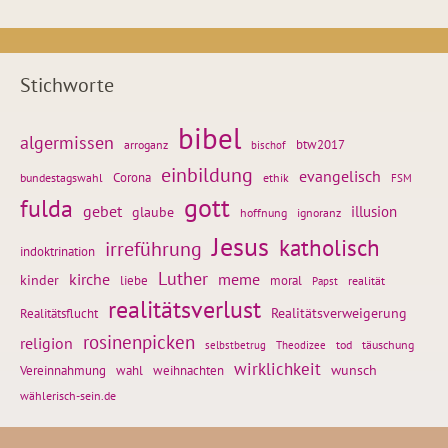
Stichworte
bibel
algermissen
btw2017
arroganz
bischof
einbildung
evangelisch
Corona
ethik
bundestagswahl
FSM
gott
fulda
gebet
glaube
illusion
hoffnung
ignoranz
Jesus
katholisch
irreführung
indoktrination
Luther
kirche
meme
kinder
liebe
moral
realität
Papst
realitätsverlust
Realitätsflucht
Realitätsverweigerung
rosinenpicken
religion
tod
täuschung
selbstbetrug
Theodizee
wirklichkeit
wunsch
Vereinnahmung
weihnachten
wahl
wählerisch-sein.de