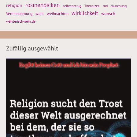
rosinenpicken
religion
tod
täuschung
selbstbetrug
Theodizee
wirklichkeit
wunsch
Vereinnahmung
weihnachten
wahl
wählerisch-sein.de
Zufällig ausgewählt