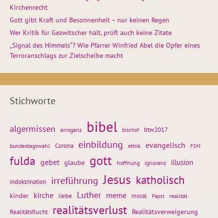
Kirchenrecht
Gott gibt Kraft und Besonnenheit – nur keinen Regen
Wer Kritik für Gezwitscher hält, prüft auch keine Zitate
„Signal des Himmels“? Wie Pfarrer Winfried Abel die Opfer eines
Terroranschlags zur Zielscheibe macht
Stichworte
bibel
algermissen
btw2017
arroganz
bischof
einbildung
evangelisch
Corona
ethik
bundestagswahl
FSM
gott
fulda
gebet
glaube
illusion
hoffnung
ignoranz
Jesus
katholisch
irreführung
indoktrination
Luther
kirche
meme
kinder
liebe
moral
realität
Papst
realitätsverlust
Realitätsflucht
Realitätsverweigerung