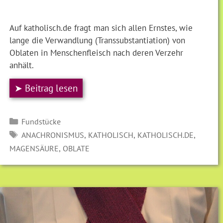
Auf katholisch.de fragt man sich allen Ernstes, wie
lange die Verwandlung (Transsubstantiation) von
Oblaten in Menschenfleisch nach deren Verzehr
anhält.
➤ Beitrag lesen
Kategorien
Fundstücke
SCHLAGWÖRTER
,
,
,
ANACHRONISMUS
KATHOLISCH
KATHOLISCH.DE
,
MAGENSÄURE
OBLATE