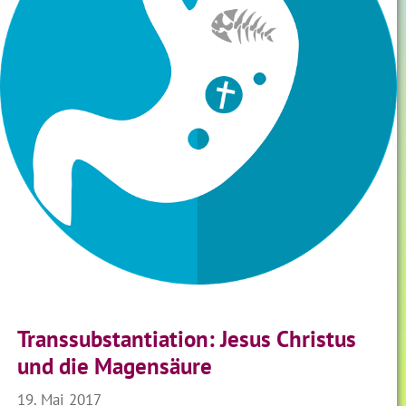
Transsubstantiation: Jesus Christus
und die Magensäure
19. Mai 2017