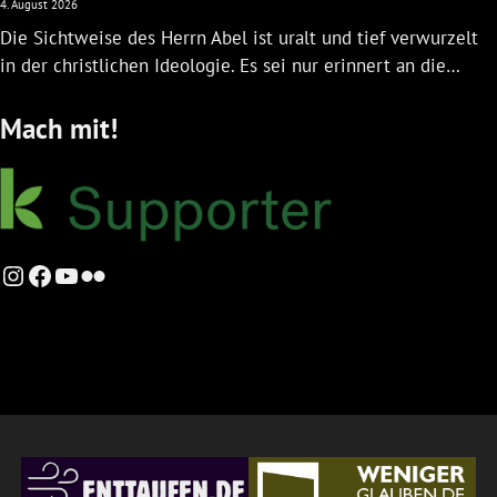
4. August 2026
Die Sichtweise des Herrn Abel ist uralt und tief verwurzelt
in der christlichen Ideologie. Es sei nur erinnert an die…
Mach mit!
Instagram
Facebook
YouTube
Flickr