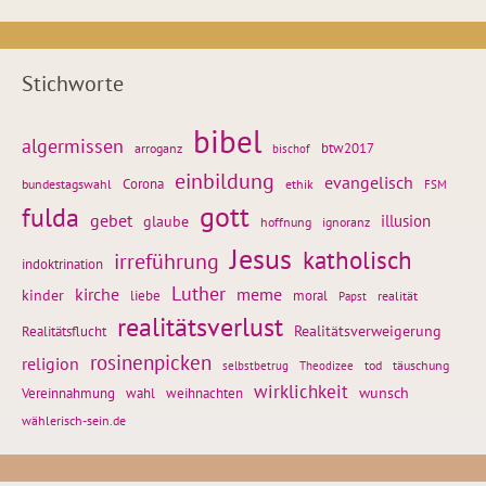
Stichworte
bibel
algermissen
btw2017
arroganz
bischof
einbildung
evangelisch
Corona
ethik
bundestagswahl
FSM
gott
fulda
gebet
glaube
illusion
hoffnung
ignoranz
Jesus
katholisch
irreführung
indoktrination
Luther
kirche
meme
kinder
liebe
moral
realität
Papst
realitätsverlust
Realitätsflucht
Realitätsverweigerung
rosinenpicken
religion
tod
täuschung
selbstbetrug
Theodizee
wirklichkeit
wunsch
Vereinnahmung
weihnachten
wahl
wählerisch-sein.de