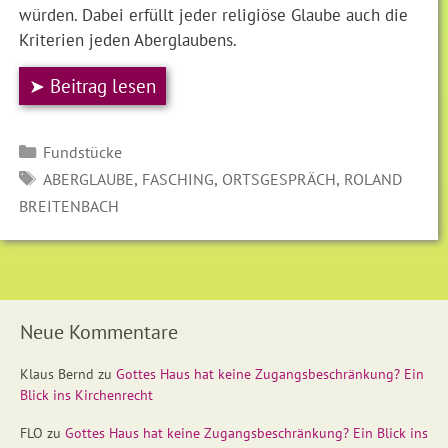
würden. Dabei erfüllt jeder religiöse Glaube auch die
Kriterien jeden Aberglaubens.
➤ Beitrag lesen
Kategorien
Fundstücke
SCHLAGWÖRTER
,
,
,
ABERGLAUBE
FASCHING
ORTSGESPRÄCH
ROLAND
BREITENBACH
Neue Kommentare
Klaus Bernd
zu
Gottes Haus hat keine Zugangsbeschränkung? Ein
Blick ins Kirchenrecht
FLO
zu
Gottes Haus hat keine Zugangsbeschränkung? Ein Blick ins