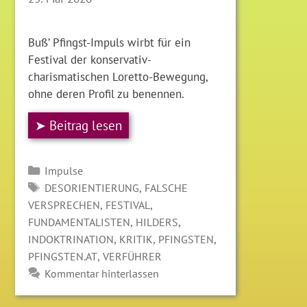
Buß’ Pfingst-Impuls wirbt für ein
Festival der konservativ-
charismatischen Loretto-Bewegung,
ohne deren Profil zu benennen.
➤ Beitrag lesen
Kategorien
Impulse
SCHLAGWÖRTER
,
DESORIENTIERUNG
FALSCHE
,
,
VERSPRECHEN
FESTIVAL
,
,
FUNDAMENTALISTEN
HILDERS
,
,
,
INDOKTRINATION
KRITIK
PFINGSTEN
,
PFINGSTEN.AT
VERFÜHRER
Kommentar hinterlassen