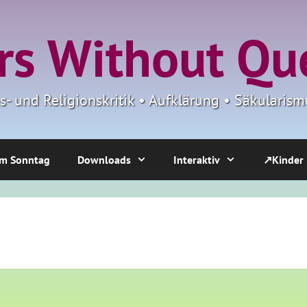
s Without Qu
ns- und Religionskritik • Aufklärung • Säkulari
m Sonntag
Downloads
Interaktiv
↗Kinder