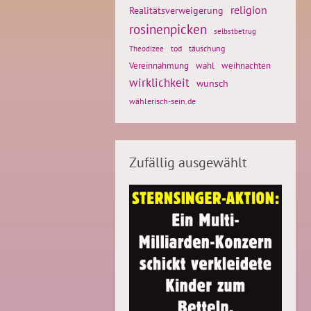
religion
Realitätsverweigerung
rosinenpicken
selbstbetrug
tod
täuschung
Theodizee
weihnachten
Vereinnahmung
wahl
wirklichkeit
wunsch
wählerisch-sein.de
Zufällig ausgewählt