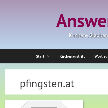
Zum
Inhalt
Answer
springen
Kirchen-, Glaube
Start
Kirchenaustritt
Wort zu
pfingsten.at