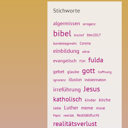
Stichworte
algermissen
arroganz
bibel
btw2017
bischof
Corona
bundestagswahl
einbildung
ethik
fulda
evangelisch
FSM
gott
gebet
glaube
hoffnung
illusion
ignoranz
indoktrination
Jesus
irreführung
katholisch
kirche
kinder
Luther
meme
liebe
moral
Realitätsflucht
realität
Papst
realitätsverlust