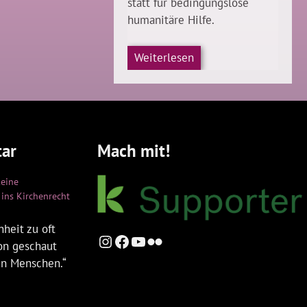
statt für bedingungslose
humanitäre Hilfe.
Weiterlesen
ar
Mach mit!
keine
ins Kirchenrecht
heit zu oft
Instagram
Facebook
YouTube
Flickr
ion geschaut
en Menschen.“