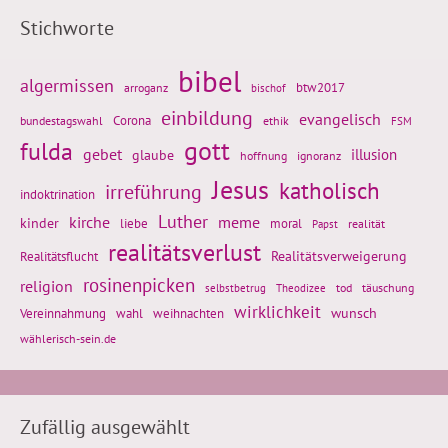
Stichworte
bibel
algermissen
btw2017
arroganz
bischof
einbildung
evangelisch
Corona
ethik
bundestagswahl
FSM
gott
fulda
gebet
glaube
illusion
hoffnung
ignoranz
Jesus
katholisch
irreführung
indoktrination
Luther
kirche
meme
kinder
liebe
moral
realität
Papst
realitätsverlust
Realitätsflucht
Realitätsverweigerung
rosinenpicken
religion
tod
täuschung
selbstbetrug
Theodizee
wirklichkeit
wunsch
weihnachten
Vereinnahmung
wahl
wählerisch-sein.de
Zufällig ausgewählt