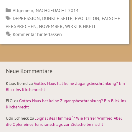
Kategorien
,
Allgemein
NACHGEDACHT 2014
SCHLAGWÖRTER
,
,
,
DEPRESSION
DUNKLE SEITE
EVOLUTION
FALSCHE
,
,
VERSPRECHEN
NOVEMBER
WIRKLICHKEIT
Kommentar hinterlassen
Neue Kommentare
Klaus Bernd
zu
Gottes Haus hat keine Zugangsbeschränkung? Ein
Blick ins Kirchenrecht
FLO
zu
Gottes Haus hat keine Zugangsbeschränkung? Ein Blick ins
Kirchenrecht
Udo Schneck
zu
„Signal des Himmels“? Wie Pfarrer Winfried Abel
die Opfer eines Terroranschlags zur Zielscheibe macht