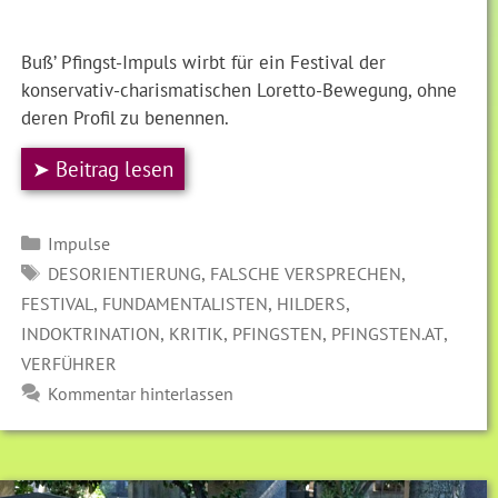
Buß’ Pfingst-Impuls wirbt für ein Festival der
konservativ-charismatischen Loretto-Bewegung, ohne
deren Profil zu benennen.
➤ Beitrag lesen
Kategorien
Impulse
SCHLAGWÖRTER
,
,
DESORIENTIERUNG
FALSCHE VERSPRECHEN
,
,
,
FESTIVAL
FUNDAMENTALISTEN
HILDERS
,
,
,
,
INDOKTRINATION
KRITIK
PFINGSTEN
PFINGSTEN.AT
VERFÜHRER
Kommentar hinterlassen