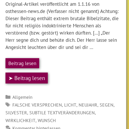
Original-Artikel veröffentlicht am 1.1.16 von
osthessen-news.de (Verfasser nicht genannt) Achtung:
Dieser Beitrag enthält extrem brutale Bibelzitate, die
für nicht religiös indoktrinierte Menschen als
verstörend (bzw. gestört) wirken dürften. […] „Der
Herr segne dich und behüte dich. Der Herr lasse sein
Angesicht leuchten über dir und sei dir …
Beitrag lesen
➤ Beitrag lesen
Kategorien
Allgemein
SCHLAGWÖRTER
,
,
,
,
FALSCHE VERSPRECHEN
LICHT
NEUJAHR
SEGEN
,
,
SILVESTER
SUBTILE TEXTVERÄNDERUNGEN
,
WIRKLICHKEIT
WUNSCH
Kommentar hinterlassen