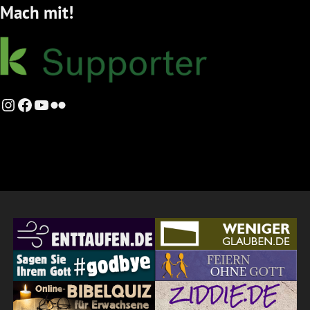
Mach mit!
Instagram
Facebook
YouTube
Flickr