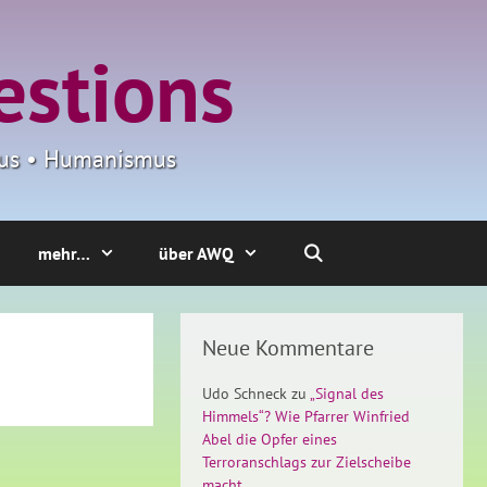
estions
smus • Humanismus
mehr…
über AWQ
Neue Kommentare
Udo Schneck
zu
„Signal des
Himmels“? Wie Pfarrer Winfried
Abel die Opfer eines
Terroranschlags zur Zielscheibe
macht