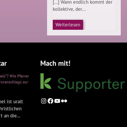
[…] Wann endlich kommt der
kollektive, der...
Weiterlesen
ar
Mach mit!
els“? Wie Pfarrer
rroranschlags zur
Instagram
Facebook
YouTube
Flickr
el ist uralt
hristlichen
rt an die…