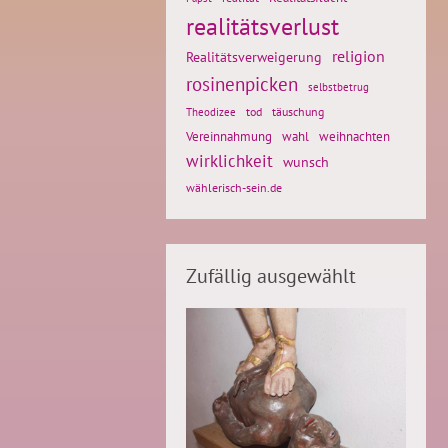
realitätsverlust
religion
Realitätsverweigerung
rosinenpicken
selbstbetrug
tod
täuschung
Theodizee
weihnachten
Vereinnahmung
wahl
wirklichkeit
wunsch
wählerisch-sein.de
Zufällig ausgewählt