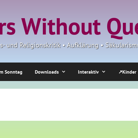
s Without Qu
ns- und Religionskritik • Aufklärung • Säkulari
m Sonntag
Downloads
Interaktiv
↗Kinder