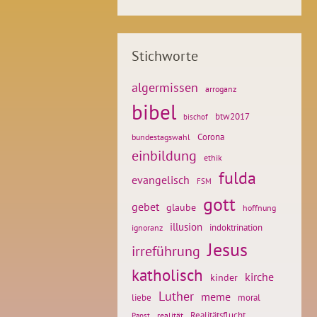
Stichworte
algermissen
arroganz
bibel
btw2017
bischof
Corona
bundestagswahl
einbildung
ethik
fulda
evangelisch
FSM
gott
gebet
glaube
hoffnung
illusion
ignoranz
indoktrination
Jesus
irreführung
katholisch
kirche
kinder
Luther
meme
liebe
moral
Realitätsflucht
realität
Papst