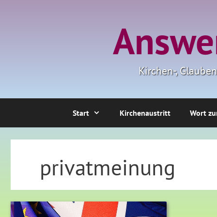
Zum
Inhalt
Answer
springen
Kirchen-, Glaube
Start
Kirchenaustritt
Wort zu
privatmeinung