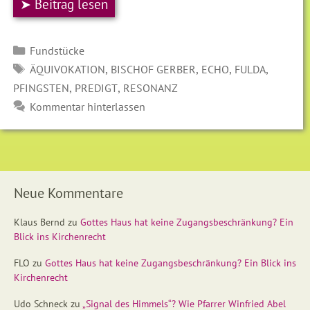
➤ Beitrag lesen
Kategorien
Fundstücke
SCHLAGWÖRTER
,
,
,
,
ÄQUIVOKATION
BISCHOF GERBER
ECHO
FULDA
,
,
PFINGSTEN
PREDIGT
RESONANZ
Kommentar hinterlassen
Neue Kommentare
Klaus Bernd
zu
Gottes Haus hat keine Zugangsbeschränkung? Ein
Blick ins Kirchenrecht
FLO
zu
Gottes Haus hat keine Zugangsbeschränkung? Ein Blick ins
Kirchenrecht
Udo Schneck
zu
„Signal des Himmels“? Wie Pfarrer Winfried Abel