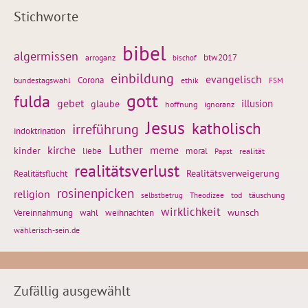
Stichworte
bibel
algermissen
btw2017
arroganz
bischof
einbildung
evangelisch
Corona
ethik
bundestagswahl
FSM
gott
fulda
gebet
glaube
illusion
hoffnung
ignoranz
Jesus
katholisch
irreführung
indoktrination
Luther
kirche
meme
kinder
liebe
moral
realität
Papst
realitätsverlust
Realitätsflucht
Realitätsverweigerung
rosinenpicken
religion
tod
täuschung
selbstbetrug
Theodizee
wirklichkeit
wunsch
Vereinnahmung
weihnachten
wahl
wählerisch-sein.de
Zufällig ausgewählt