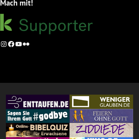
Mach mit!
Instagram
Facebook
YouTube
Flickr