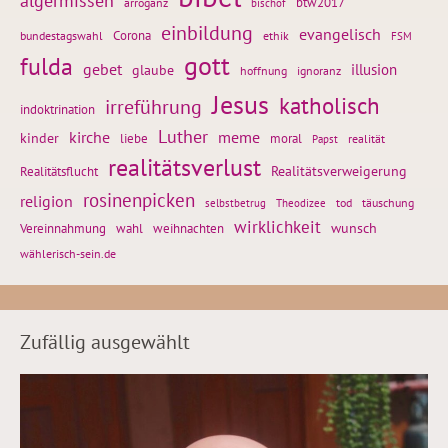
algermissen
btw2017
arroganz
bischof
einbildung
evangelisch
Corona
ethik
bundestagswahl
FSM
gott
fulda
gebet
glaube
illusion
hoffnung
ignoranz
Jesus
katholisch
irreführung
indoktrination
Luther
kirche
meme
kinder
liebe
moral
realität
Papst
realitätsverlust
Realitätsflucht
Realitätsverweigerung
rosinenpicken
religion
tod
täuschung
selbstbetrug
Theodizee
wirklichkeit
wunsch
Vereinnahmung
weihnachten
wahl
wählerisch-sein.de
Zufällig ausgewählt