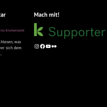
ar
Mach mit!
ins Kirchenrecht
chlesen, was
Instagram
Facebook
YouTube
Flickr
 wer sich dem
t…