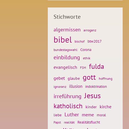
Stichworte
algermissen
arroganz
bibel
btw2017
bischof
Corona
bundestagswahl
einbildung
ethik
fulda
evangelisch
FSM
gott
gebet
glaube
hoffnung
illusion
ignoranz
indoktrination
Jesus
irreführung
katholisch
kirche
kinder
Luther
meme
liebe
moral
Realitätsflucht
realität
Papst