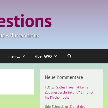
estions
smus • Humanismus
mehr…
über AWQ
Neue Kommentare
FLO
zu
Gottes Haus hat keine
Zugangsbeschränkung? Ein Blick
ins Kirchenrecht
Udo Schneck
zu
„Signal des