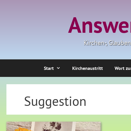
Zum
Inhalt
Answer
springen
Kirchen-, Glaube
Start
Kirchenaustritt
Wort zu
Suggestion