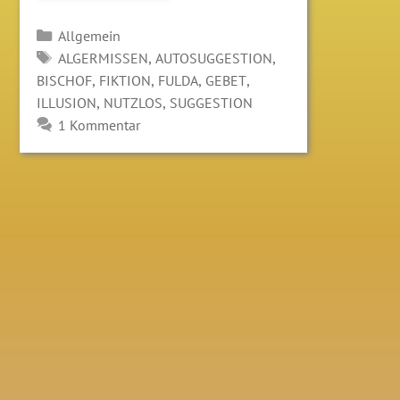
Kategorien
Allgemein
SCHLAGWÖRTER
,
,
ALGERMISSEN
AUTOSUGGESTION
,
,
,
,
BISCHOF
FIKTION
FULDA
GEBET
,
,
ILLUSION
NUTZLOS
SUGGESTION
1 Kommentar