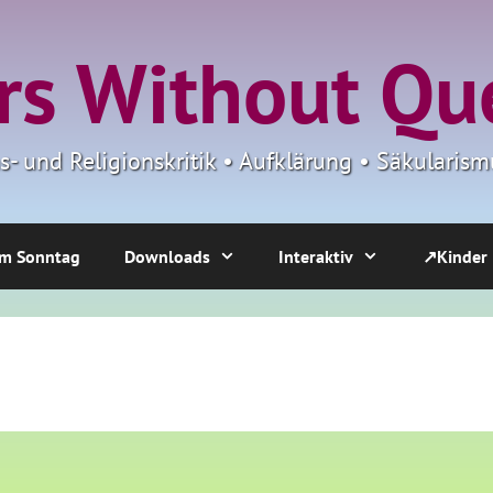
s Without Qu
ns- und Religionskritik • Aufklärung • Säkulari
m Sonntag
Downloads
Interaktiv
↗Kinder