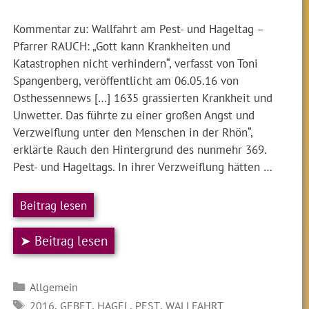
Kommentar zu: Wallfahrt am Pest- und Hageltag –
Pfarrer RAUCH: „Gott kann Krankheiten und
Katastrophen nicht verhindern“, verfasst von Toni
Spangenberg, veröffentlicht am 06.05.16 von
Osthessennews […] 1635 grassierten Krankheit und
Unwetter. Das führte zu einer großen Angst und
Verzweiflung unter den Menschen in der Rhön“,
erklärte Rauch den Hintergrund des nunmehr 369.
Pest- und Hageltags. In ihrer Verzweiflung hätten …
Beitrag lesen
➤ Beitrag lesen
Kategorien
Allgemein
SCHLAGWÖRTER
,
,
,
,
2016
GEBET
HAGEL
PEST
WALLFAHRT