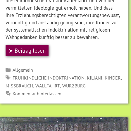
dieser katholischen Kiliani-Kaffeefahrt und von der
vermittelten Ideologie gut erholt haben. Und dass
ihre Erziehungsberechtigten verantwortungsbewusst,
vernünftig und anständig genug sind, ihre Kinder vor
der systematischen Indoktrination mit religiösen
Wahngedanken künftig besser zu bewahren.
➤ Beitrag lesen
Kategorien
Allgemein
SCHLAGWÖRTER
,
,
,
FRÜHKINDLICHE INDOKTRINATION
KILIANI
KINDER
,
,
MISSBRAUCH
WALLFAHRT
WÜRZBURG
Kommentar hinterlassen