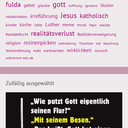
gott
fulda
gebet
glaube
illusion
hoffnung
ignoranz
Jesus
katholisch
irreführung
indoktrination
Luther
kirche
meme
kinder
liebe
moral
realität
Papst
realitätsverlust
Realitätsflucht
Realitätsverweigerung
rosinenpicken
religion
tod
täuschung
selbstbetrug
Theodizee
wirklichkeit
wunsch
Vereinnahmung
weihnachten
wahl
wählerisch-sein.de
Zufällig ausgewählt