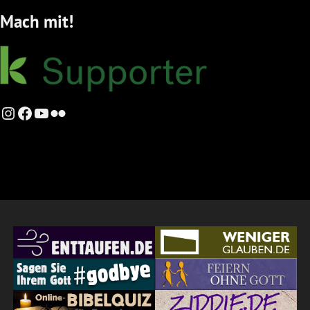
Mach mit!
Instagram
Facebook
YouTube
Flickr