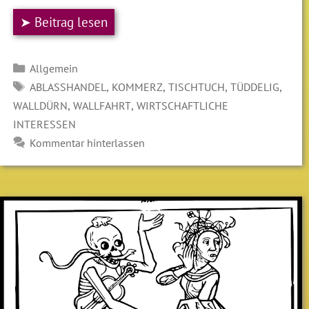
➤ Beitrag lesen
Kategorien
Allgemein
SCHLAGWÖRTER
,
,
,
,
ABLASSHANDEL
KOMMERZ
TISCHTUCH
TÜDDELIG
,
,
WALLDÜRN
WALLFAHRT
WIRTSCHAFTLICHE
INTERESSEN
Kommentar hinterlassen