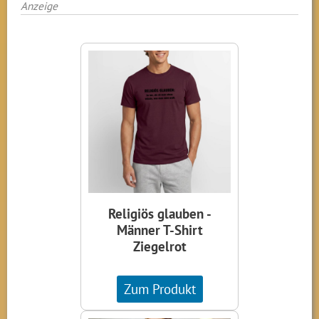
Anzeige
Religiös glauben -
Männer T-Shirt
Ziegelrot
Zum Produkt