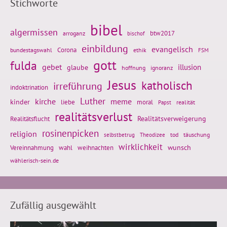
Stichworte
bibel
algermissen
btw2017
arroganz
bischof
einbildung
evangelisch
Corona
ethik
bundestagswahl
FSM
gott
fulda
gebet
glaube
illusion
hoffnung
ignoranz
Jesus
katholisch
irreführung
indoktrination
Luther
kirche
meme
kinder
liebe
moral
realität
Papst
realitätsverlust
Realitätsflucht
Realitätsverweigerung
rosinenpicken
religion
tod
täuschung
selbstbetrug
Theodizee
wirklichkeit
wunsch
Vereinnahmung
weihnachten
wahl
wählerisch-sein.de
Zufällig ausgewählt