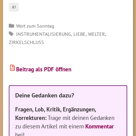
KI
Kategorien
Wort zum Sonntag
SCHLAGWÖRTER
,
,
,
INSTRUMENTALISIERUNG
LIEBE
WELTER
ZIRKELSCHLUSS
Beitrag als PDF öffnen
PDF
Deine Gedanken dazu?
Fragen, Lob, Kritik, Ergänzungen,
Korrekturen:
Trage mit deinen Gedanken
zu diesem Artikel mit einem
Kommentar
bei!