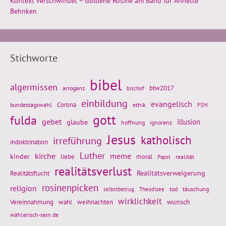
Kontext verschwindet – Goldene Rosine am Band für Annette
Behnken
Stichworte
bibel
algermissen
btw2017
arroganz
bischof
einbildung
evangelisch
Corona
ethik
bundestagswahl
FSM
gott
fulda
gebet
glaube
illusion
hoffnung
ignoranz
Jesus
katholisch
irreführung
indoktrination
Luther
kirche
meme
kinder
liebe
moral
realität
Papst
realitätsverlust
Realitätsflucht
Realitätsverweigerung
rosinenpicken
religion
tod
täuschung
selbstbetrug
Theodizee
wirklichkeit
wunsch
weihnachten
Vereinnahmung
wahl
wählerisch-sein.de