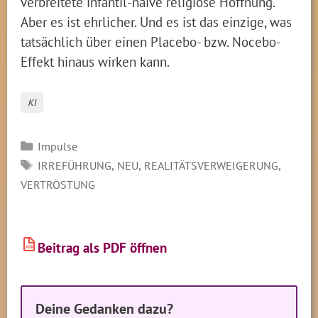
verbreitete infantil-naive religiöse Hoffnung.
Aber es ist ehrlicher. Und es ist das einzige, was
tatsächlich über einen Placebo- bzw. Nocebo-
Effekt hinaus wirken kann.
KI
Kategorien
Impulse
SCHLAGWÖRTER
,
,
,
IRREFÜHRUNG
NEU
REALITÄTSVERWEIGERUNG
VERTRÖSTUNG
Beitrag als PDF öffnen
PDF
Deine Gedanken dazu?