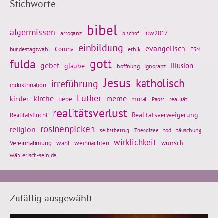
Stichworte
bibel
algermissen
btw2017
arroganz
bischof
einbildung
evangelisch
Corona
ethik
bundestagswahl
FSM
gott
fulda
gebet
glaube
illusion
hoffnung
ignoranz
Jesus
katholisch
irreführung
indoktrination
Luther
kirche
meme
kinder
liebe
moral
realität
Papst
realitätsverlust
Realitätsflucht
Realitätsverweigerung
rosinenpicken
religion
tod
täuschung
selbstbetrug
Theodizee
wirklichkeit
wunsch
Vereinnahmung
weihnachten
wahl
wählerisch-sein.de
Zufällig ausgewählt