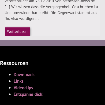
veröffentlicht am 28.12.2014 von osthessen-news.de
[…] Wir wissen dass die Vergangenheit Geschrieben ist
Und unveränderbar bleibt. Die Gegenwart stammt aus
ihr, Also würdigen...
Weiterlesen
Ressourcen
Downloads
Links
Videoclips
Entspanne dich!