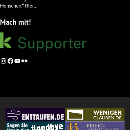
Menschen.“ Hier…
Mach mit!
Instagram
Facebook
YouTube
Flickr