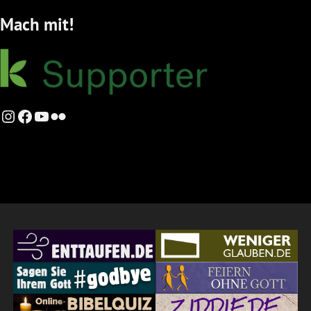
Mach mit!
Instagram
Facebook
YouTube
Flickr