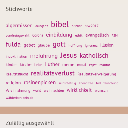
Stichworte
bibel
algermissen
btw2017
arroganz
bischof
einbildung
evangelisch
Corona
ethik
bundestagswahl
FSM
gott
fulda
gebet
glaube
illusion
hoffnung
ignoranz
Jesus
katholisch
irreführung
indoktrination
Luther
kirche
meme
kinder
liebe
moral
realität
Papst
realitätsverlust
Realitätsflucht
Realitätsverweigerung
rosinenpicken
religion
tod
täuschung
selbstbetrug
Theodizee
wirklichkeit
wunsch
weihnachten
Vereinnahmung
wahl
wählerisch-sein.de
Zufällig ausgewählt