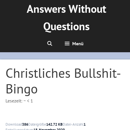
Zum
Answers Without
Inhalt
springen
Questions
Menü
Christliches Bullshit-
Bingo
Lesezeit: ~
< 1
Download
386
Dateigröße
142.72 KB
Datei-Anzahl
1
Erstellungsdatum
18. November 2020