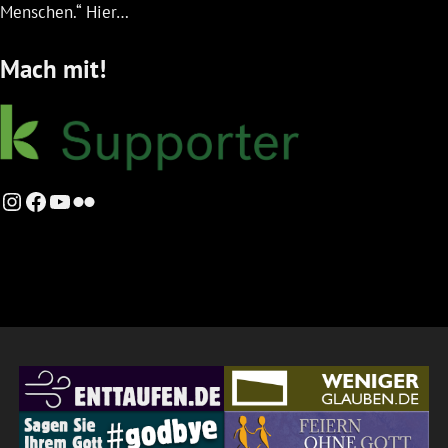
Menschen.“ Hier…
Mach mit!
Instagram
Facebook
YouTube
Flickr