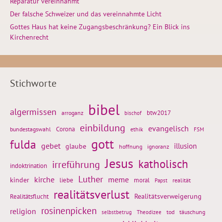
Reparatur vereinnahmt
Der falsche Schweizer und das vereinnahmte Licht
Gottes Haus hat keine Zugangsbeschränkung? Ein Blick ins
Kirchenrecht
Stichworte
bibel
algermissen
btw2017
arroganz
bischof
einbildung
evangelisch
Corona
ethik
bundestagswahl
FSM
gott
fulda
gebet
glaube
illusion
hoffnung
ignoranz
Jesus
katholisch
irreführung
indoktrination
Luther
kirche
meme
kinder
liebe
moral
realität
Papst
realitätsverlust
Realitätsflucht
Realitätsverweigerung
rosinenpicken
religion
tod
täuschung
selbstbetrug
Theodizee