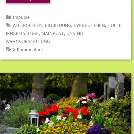
Kategorien
Impulse
SCHLAGWÖRTER
,
,
,
,
ALLERSEELEN
EINBILDUNG
EWIGES LEBEN
HÖLLE
,
,
,
,
JENSEITS
LÜGE
MAINPOST
UNSINN
WAHNVORSTELLUNG
8 Kommentare