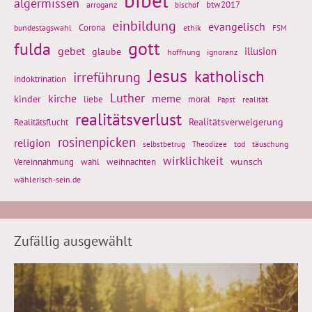
algermissen
btw2017
arroganz
bischof
einbildung
evangelisch
Corona
ethik
bundestagswahl
FSM
gott
fulda
gebet
glaube
illusion
hoffnung
ignoranz
Jesus
katholisch
irreführung
indoktrination
Luther
kirche
meme
kinder
liebe
moral
realität
Papst
realitätsverlust
Realitätsflucht
Realitätsverweigerung
rosinenpicken
religion
tod
täuschung
selbstbetrug
Theodizee
wirklichkeit
wunsch
weihnachten
Vereinnahmung
wahl
wählerisch-sein.de
Zufällig ausgewählt