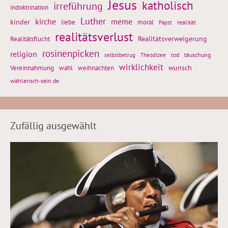
Jesus
katholisch
irreführung
indoktrination
Luther
kirche
meme
kinder
liebe
moral
realität
Papst
realitätsverlust
Realitätsflucht
Realitätsverweigerung
rosinenpicken
religion
tod
täuschung
selbstbetrug
Theodizee
wirklichkeit
wunsch
Vereinnahmung
weihnachten
wahl
wählerisch-sein.de
Zufällig ausgewählt