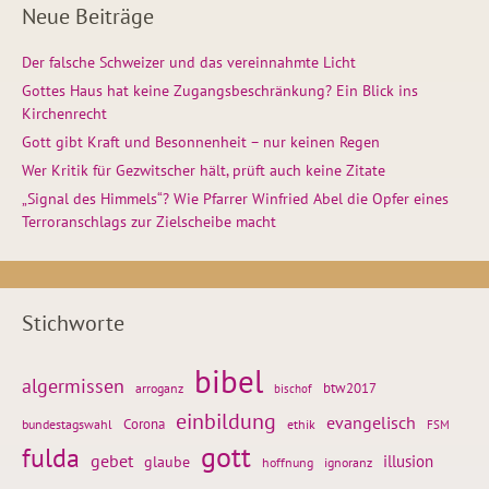
Neue Beiträge
Der falsche Schweizer und das vereinnahmte Licht
Gottes Haus hat keine Zugangsbeschränkung? Ein Blick ins
Kirchenrecht
Gott gibt Kraft und Besonnenheit – nur keinen Regen
Wer Kritik für Gezwitscher hält, prüft auch keine Zitate
„Signal des Himmels“? Wie Pfarrer Winfried Abel die Opfer eines
Terroranschlags zur Zielscheibe macht
Stichworte
bibel
algermissen
btw2017
arroganz
bischof
einbildung
evangelisch
Corona
ethik
bundestagswahl
FSM
gott
fulda
gebet
glaube
illusion
hoffnung
ignoranz