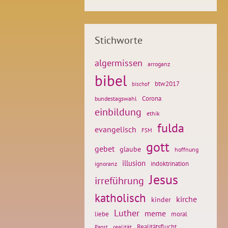
Stichworte
algermissen
arroganz
bibel
btw2017
bischof
Corona
bundestagswahl
einbildung
ethik
fulda
evangelisch
FSM
gott
gebet
glaube
hoffnung
illusion
ignoranz
indoktrination
Jesus
irreführung
katholisch
kirche
kinder
Luther
meme
liebe
moral
Realitätsflucht
realität
Papst