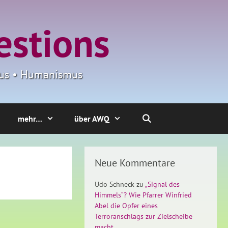
estions
smus • Humanismus
mehr…
über AWQ
Neue Kommentare
Udo Schneck
zu
„Signal des
Himmels“? Wie Pfarrer Winfried
Abel die Opfer eines
Terroranschlags zur Zielscheibe
macht