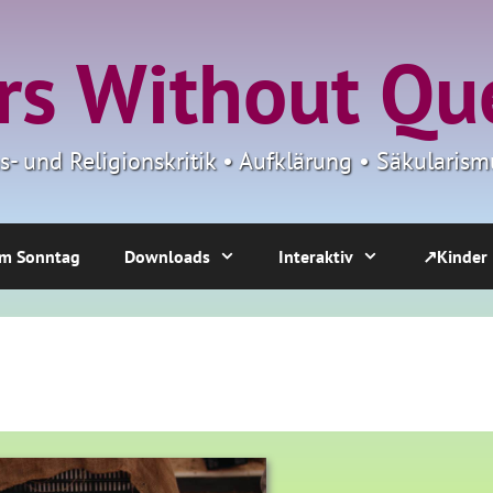
s Without Qu
ns- und Religionskritik • Aufklärung • Säkulari
m Sonntag
Downloads
Interaktiv
↗Kinder