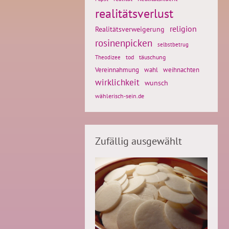
realitätsverlust
religion
Realitätsverweigerung
rosinenpicken
selbstbetrug
tod
täuschung
Theodizee
weihnachten
Vereinnahmung
wahl
wirklichkeit
wunsch
wählerisch-sein.de
Zufällig ausgewählt