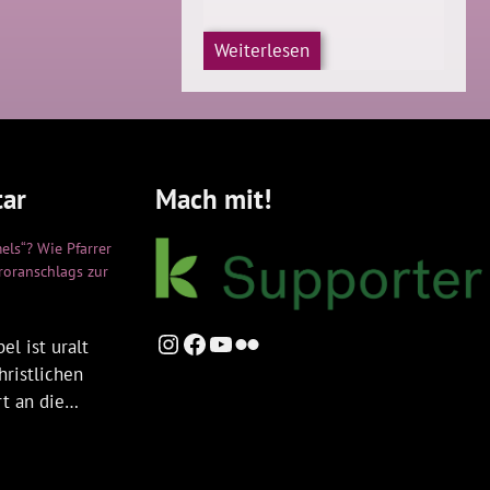
Weiterlesen
ar
Mach mit!
els“? Wie Pfarrer
rroranschlags zur
Instagram
Facebook
YouTube
Flickr
el ist uralt
hristlichen
rt an die…