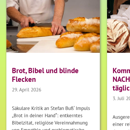
Brot, Bibel und blinde
Komm
Flecken
NACH
tägli
29. April 2026
3. Juli 
Säkulare Kritik an Stefan Buß‘ Impuls
„Brot in deiner Hand“: entkerntes
Ausgerec
Bibelzitat, religiöse Vereinnahmung
einer re
von Empathie und problematische