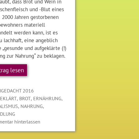
aubt, dass Brot und Wein in
schenfleisch und -Blut eines
d 2000 Jahren gestorbenen
ewohners materiell
delt werden kann, ist es
 lachhaft, eine angeblich
 „gesunde und aufgeklärte (!)
ng zur Nahrung“ zu beklagen.
trag lesen
gorien
GEDACHT 2016
LAGWÖRTER
,
,
,
EKLÄRT
BROT
ERNÄHRUNG
,
,
ALISMUS
NAHRUNG
DLUNG
entar hinterlassen