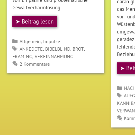
daran gl
Gewaltverharmlosung.
das Men
vor run
➤ Beitrag lesen
Wüstenb
umgewan
geradezu
Kategorien
,
Allgemein
Impulse
fehlende
SCHLAGWÖRTER
,
,
,
ANKEDOTE
BIBELBLIND
BROT
Beziehu
,
FRAMING
VEREINNAHMUNG
2 Kommentare
➤ Bei
Kate
NACH
SCH
AUFG
KANNIB
VERWAN
Komm