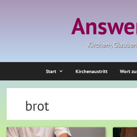
Zum
Inhalt
Answer
springen
Kirchen-, Glaube
Start
Kirchenaustritt
Wort zu
brot