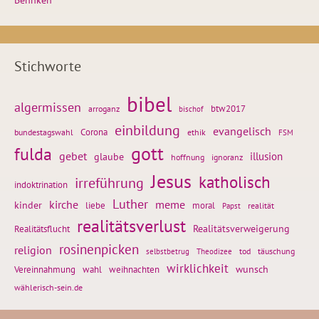
Behnken
Stichworte
bibel
algermissen
btw2017
arroganz
bischof
einbildung
evangelisch
Corona
ethik
bundestagswahl
FSM
gott
fulda
gebet
glaube
illusion
hoffnung
ignoranz
Jesus
katholisch
irreführung
indoktrination
Luther
kirche
meme
kinder
liebe
moral
realität
Papst
realitätsverlust
Realitätsflucht
Realitätsverweigerung
rosinenpicken
religion
tod
täuschung
selbstbetrug
Theodizee
wirklichkeit
wunsch
weihnachten
Vereinnahmung
wahl
wählerisch-sein.de