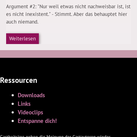
Argument #2: "Nur weil etwas nicht nachweisbar ist, ist
es nicht inexistent." - Stimmt. Aber das behauptet hier
auch niemand.
Weiterlesen
Ressourcen
Downloads
Links
Videoclips
Entspanne dich!
Gastbeiträge geben die Meinung der Gastautoren wieder.