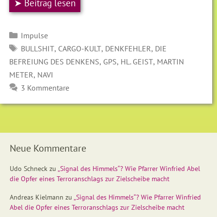
➤ Beitrag lesen
Kategorien
Impulse
SCHLAGWÖRTER
,
,
,
BULLSHIT
CARGO-KULT
DENKFEHLER
DIE
,
,
,
BEFREIUNG DES DENKENS
GPS
HL. GEIST
MARTIN
,
METER
NAVI
3 Kommentare
Neue Kommentare
Udo Schneck
zu
„Signal des Himmels“? Wie Pfarrer Winfried Abel
die Opfer eines Terroranschlags zur Zielscheibe macht
Andreas Kielmann
zu
„Signal des Himmels“? Wie Pfarrer Winfried
Abel die Opfer eines Terroranschlags zur Zielscheibe macht