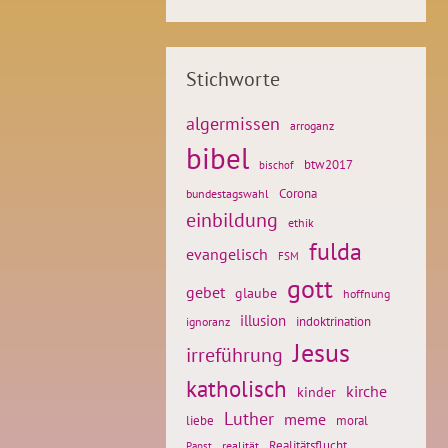
Stichworte
algermissen
arroganz
bibel
btw2017
bischof
Corona
bundestagswahl
einbildung
ethik
fulda
evangelisch
FSM
gott
gebet
glaube
hoffnung
illusion
ignoranz
indoktrination
Jesus
irreführung
katholisch
kirche
kinder
Luther
meme
liebe
moral
Realitätsflucht
realität
Papst