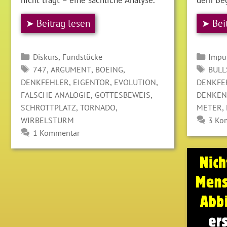
➤ Bei
➤ Beitrag lesen
Kate
Kategorien
,
Impu
Diskurs
Fundstücke
SCH
SCHLAGWÖRTER
,
,
,
BULL
747
ARGUMENT
BOEING
,
,
,
DENKFE
DENKFEHLER
EIGENTOR
EVOLUTION
,
,
DENKEN
FALSCHE ANALOGIE
GOTTESBEWEIS
,
,
,
METER
SCHROTTPLATZ
TORNADO
3 Ko
WIRBELSTURM
1 Kommentar