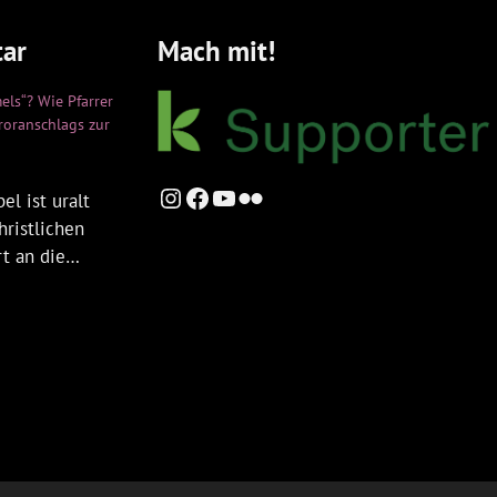
ar
Mach mit!
els“? Wie Pfarrer
rroranschlags zur
Instagram
Facebook
YouTube
Flickr
el ist uralt
hristlichen
rt an die…