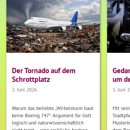
Gedan
Der Tornado auf dem
um de
Schrottplatz
1. Juni 
2. Juni 2026
Mit sein
Warum das beliebte „Wirbelsturm baut
Stadtpfa
keine Boeing 747″-Argument für Gott
Musterbe
logisch und naturwissenschaftlich
dem Begr
nicht trägt – eine sachliche Analyse.