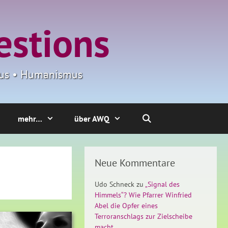
estions
smus • Humanismus
mehr…
über AWQ
Neue Kommentare
Udo Schneck
zu
„Signal des
Himmels“? Wie Pfarrer Winfried
Abel die Opfer eines
Terroranschlags zur Zielscheibe
macht