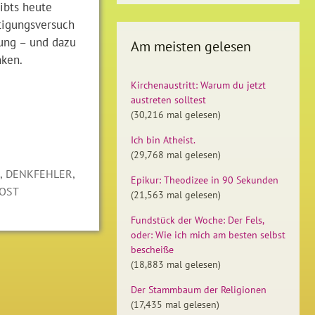
gibts heute
tigungsversuch
ung – und dazu
Am meisten gelesen
nken.
Kirchenaustritt: Warum du jetzt
austreten solltest
(30,216 mal gelesen)
Ich bin Atheist.
(29,768 mal gelesen)
,
,
R
DENKFEHLER
Epikur: Theodizee in 90 Sekunden
OST
(21,563 mal gelesen)
Fundstück der Woche: Der Fels,
oder: Wie ich mich am besten selbst
bescheiße
(18,883 mal gelesen)
Der Stammbaum der Religionen
(17,435 mal gelesen)