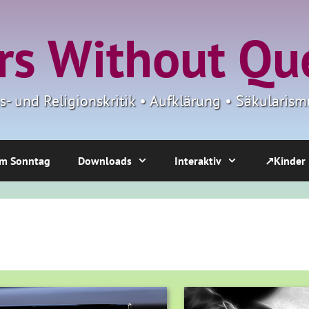
s Without Qu
ns- und Religionskritik • Aufklärung • Säkulari
m Sonntag
Downloads
Interaktiv
↗Kinder