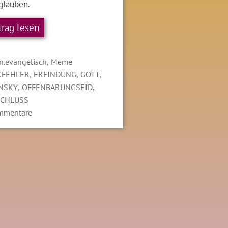
glauben.
trag lesen
gorien
,
n.evangelisch
Meme
LAGWÖRTER
,
,
,
KFEHLER
ERFINDUNG
GOTT
,
,
NSKY
OFFENBARUNGSEID
SCHLUSS
mmentare