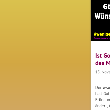
Ist G
des 
15. Nov
Der eva
hält Got
Erfindun
ändert, 