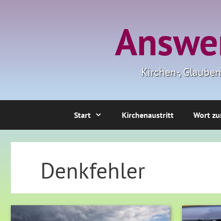
Zum
Inhalt
Answer
springen
Kirchen-, Glaube
Start
Kirchenaustritt
Wort zu
Denkfehler