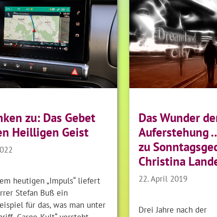
ken zu: Das Gebet
Das Wunder de
n Heilligen Geist
Auferstehung 
zu Sonntagsge
2022
Christina Land
22. April 2019
em heutigen „Impuls“ liefert
rrer Stefan Buß ein
ispiel für das, was man unter
Drei Jahre nach der
iff „Cargo-Kult“ versteht.