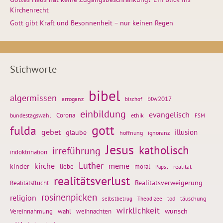
Kirchenrecht
Gott gibt Kraft und Besonnenheit – nur keinen Regen
Stichworte
bibel
algermissen
btw2017
arroganz
bischof
einbildung
evangelisch
Corona
ethik
bundestagswahl
FSM
gott
fulda
gebet
glaube
illusion
hoffnung
ignoranz
Jesus
katholisch
irreführung
indoktrination
Luther
kirche
meme
kinder
liebe
moral
realität
Papst
realitätsverlust
Realitätsflucht
Realitätsverweigerung
rosinenpicken
religion
tod
täuschung
selbstbetrug
Theodizee
wirklichkeit
wunsch
Vereinnahmung
weihnachten
wahl