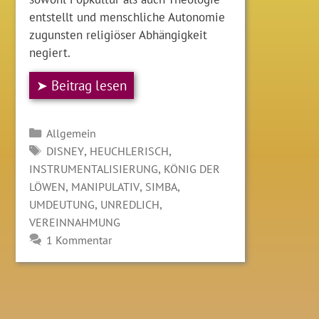
entstellt und menschliche Autonomie
zugunsten religiöser Abhängigkeit
negiert.
➤ Beitrag lesen
Kategorien
Allgemein
SCHLAGWÖRTER
,
,
DISNEY
HEUCHLERISCH
,
INSTRUMENTALISIERUNG
KÖNIG DER
,
,
,
LÖWEN
MANIPULATIV
SIMBA
,
,
UMDEUTUNG
UNREDLICH
VEREINNAHMUNG
1 Kommentar