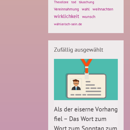
tod
täuschung
Theodizee
Vereinnahmung
weihnachten
wahl
wirklichkeit
wunsch
wählerisch-sein.de
Zufällig ausgewählt
Als der eiserne Vorhang
fiel – Das Wort zum
Wort zum Sonntag zum