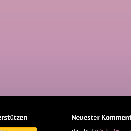
rstützen
Neuester Komment
Klaus Bernd
zu
Gottes Haus hat 