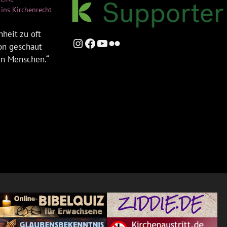
ins Kirchenrecht
heit zu oft
Instagram
Facebook
YouTube
Flickr
ion geschaut
en Menschen.“