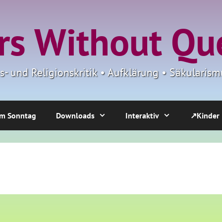
s Without Qu
ns- und Religionskritik • Aufklärung • Säkulari
m Sonntag
Downloads
Interaktiv
↗Kinder