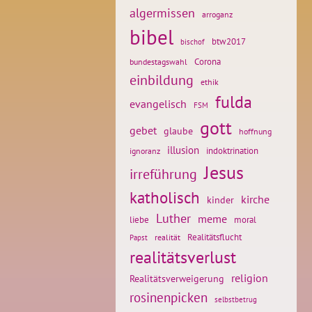
algermissen
arroganz
bibel
btw2017
bischof
Corona
bundestagswahl
einbildung
ethik
fulda
evangelisch
FSM
gott
gebet
glaube
hoffnung
illusion
ignoranz
indoktrination
Jesus
irreführung
katholisch
kirche
kinder
Luther
meme
liebe
moral
Realitätsflucht
realität
Papst
realitätsverlust
religion
Realitätsverweigerung
rosinenpicken
selbstbetrug