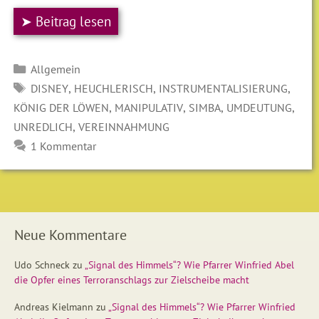
➤ Beitrag lesen
Kategorien
Allgemein
SCHLAGWÖRTER
,
,
,
DISNEY
HEUCHLERISCH
INSTRUMENTALISIERUNG
,
,
,
,
KÖNIG DER LÖWEN
MANIPULATIV
SIMBA
UMDEUTUNG
,
UNREDLICH
VEREINNAHMUNG
1 Kommentar
Neue Kommentare
Udo Schneck
zu
„Signal des Himmels“? Wie Pfarrer Winfried Abel
die Opfer eines Terroranschlags zur Zielscheibe macht
Andreas Kielmann
zu
„Signal des Himmels“? Wie Pfarrer Winfried