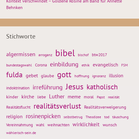
Kontext verschwindet – Goldene Rosine am Band für Annette
Behnken
Stichworte
bibel
algermissen
btw2017
arroganz
bischof
einbildung
evangelisch
Corona
ethik
bundestagswahl
FSM
gott
fulda
gebet
glaube
illusion
hoffnung
ignoranz
Jesus
katholisch
irreführung
indoktrination
Luther
kirche
meme
kinder
liebe
moral
realität
Papst
realitätsverlust
Realitätsflucht
Realitätsverweigerung
rosinenpicken
religion
tod
täuschung
selbstbetrug
Theodizee
wirklichkeit
wunsch
weihnachten
Vereinnahmung
wahl
wählerisch-sein.de