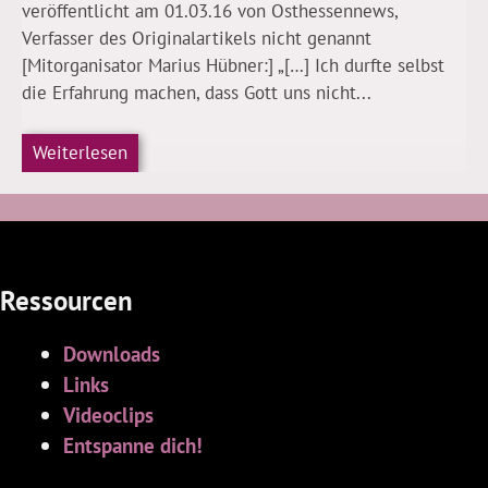
veröffentlicht am 01.03.16 von Osthessennews,
Verfasser des Originalartikels nicht genannt
[Mitorganisator Marius Hübner:] „[…] Ich durfte selbst
die Erfahrung machen, dass Gott uns nicht...
Weiterlesen
Ressourcen
Downloads
Links
Videoclips
Entspanne dich!