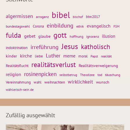
bibel
algermissen
btw2017
arroganz
bischof
einbildung
evangelisch
Corona
ethik
bundestagswahl
FSM
gott
fulda
gebet
glaube
illusion
hoffnung
ignoranz
Jesus
katholisch
irreführung
indoktrination
Luther
kirche
meme
kinder
liebe
moral
realität
Papst
realitätsverlust
Realitätsflucht
Realitätsverweigerung
rosinenpicken
religion
tod
täuschung
selbstbetrug
Theodizee
wirklichkeit
wunsch
Vereinnahmung
weihnachten
wahl
wählerisch-sein.de
Zufällig ausgewählt