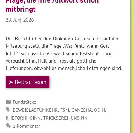
Frage, die ihre Antwort schon
mitbringt
28. Juni 2026
Der Bericht über den Diakonen-Gottesdienst auf der
Milseburg stellt die Frage „Was fehlt, wenn Gott
fehlt?“ so, dass die Antwort schon feststeht – und
verbucht Sinn, Halt und Trost als göttliche
Lieferungen, obwohl es menschliche Leistungen sind.
➤ Beitrag lesen
Kategorien
Fundstücke
SCHLAGWÖRTER
,
,
,
,
BEWEISLASTUMKEHR
FSM
GANESHA
ODIN
,
,
,
RHETORIK
SINN
TRICKSEREI
UNSINN
1 Kommentar