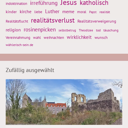
Jesus
katholisch
irreführung
indoktrination
Luther
kirche
meme
kinder
liebe
moral
realität
Papst
realitätsverlust
Realitätsflucht
Realitätsverweigerung
rosinenpicken
religion
tod
täuschung
selbstbetrug
Theodizee
wirklichkeit
wunsch
Vereinnahmung
weihnachten
wahl
wählerisch-sein.de
Zufällig ausgewählt