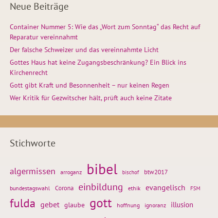
Neue Beiträge
Container Nummer 5: Wie das „Wort zum Sonntag“ das Recht auf
Reparatur vereinnahmt
Der falsche Schweizer und das vereinnahmte Licht
Gottes Haus hat keine Zugangsbeschränkung? Ein Blick ins
Kirchenrecht
Gott gibt Kraft und Besonnenheit – nur keinen Regen
Wer Kritik für Gezwitscher hält, prüft auch keine Zitate
Stichworte
bibel
algermissen
btw2017
arroganz
bischof
einbildung
evangelisch
Corona
ethik
bundestagswahl
FSM
gott
fulda
gebet
glaube
illusion
hoffnung
ignoranz