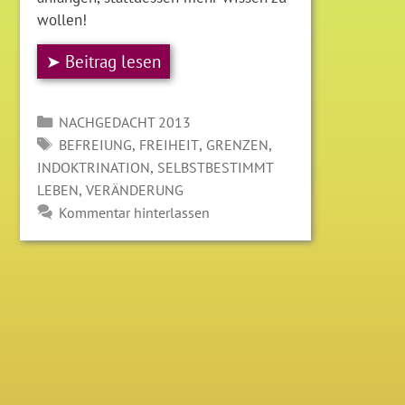
wollen!
➤ Beitrag lesen
Kategorien
NACHGEDACHT 2013
SCHLAGWÖRTER
,
,
,
BEFREIUNG
FREIHEIT
GRENZEN
,
INDOKTRINATION
SELBSTBESTIMMT
,
LEBEN
VERÄNDERUNG
Kommentar hinterlassen