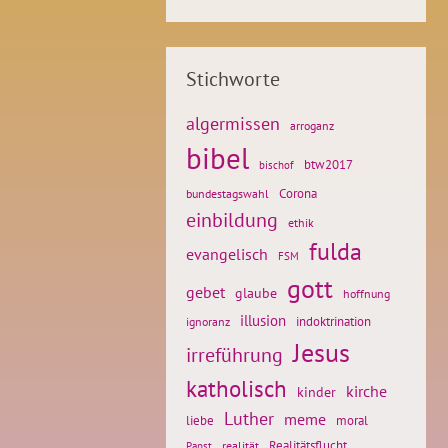
Stichworte
algermissen
arroganz
bibel
btw2017
bischof
Corona
bundestagswahl
einbildung
ethik
fulda
evangelisch
FSM
gott
gebet
glaube
hoffnung
illusion
ignoranz
indoktrination
Jesus
irreführung
katholisch
kirche
kinder
Luther
meme
liebe
moral
Realitätsflucht
realität
Papst