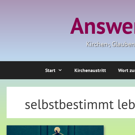
Zum
Inhalt
Answer
springen
Kirchen-, Glaube
Start
Kirchenaustritt
Wort zu
selbstbestimmt le