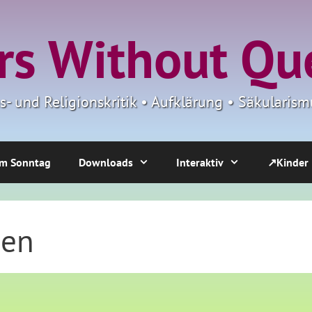
s Without Qu
ns- und Religionskritik • Aufklärung • Säkulari
m Sonntag
Downloads
Interaktiv
↗Kinder
ben