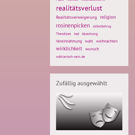
realitätsverlust
religion
Realitätsverweigerung
rosinenpicken
selbstbetrug
tod
täuschung
Theodizee
weihnachten
Vereinnahmung
wahl
wirklichkeit
wunsch
wählerisch-sein.de
Zufällig ausgewählt