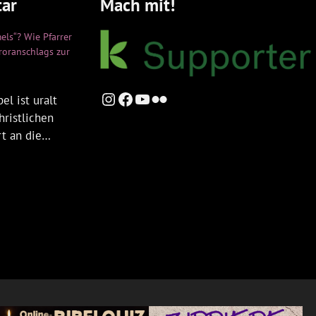
ar
Mach mit!
els“? Wie Pfarrer
rroranschlags zur
Instagram
Facebook
YouTube
Flickr
el ist uralt
hristlichen
rt an die…