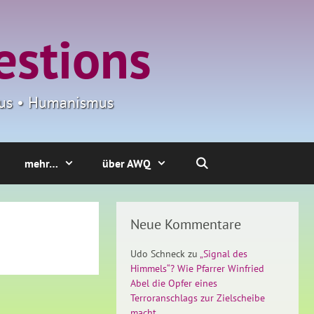
estions
smus • Humanismus
mehr…
über AWQ
Neue Kommentare
Udo Schneck
zu
„Signal des
Himmels“? Wie Pfarrer Winfried
Abel die Opfer eines
Terroranschlags zur Zielscheibe
macht